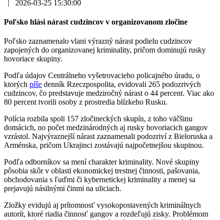
|
2026-03-25 15:30:00
Poľsko hlási nárast cudzincov v organizovanom zločine
Poľsko zaznamenalo vlani výrazný nárast podielu cudzincov
zapojených do organizovanej kriminality, pričom dominujú rusky
hovoriace skupiny.
Podľa údajov Centrálneho vyšetrovacieho policajného úradu, o
ktorých
píše
denník Rzeczpospolita, evidovali 265 podozrivých
cudzincov, čo predstavuje medziročný nárast o 44 percent. Viac ako
80 percent tvorili osoby z prostredia blízkeho Rusku.
Polícia rozbila spoli 157 zločineckých skupín, z toho väčšinu
domácich, no počet medzinárodných aj rusky hovoriacich gangov
vzrástol. Najvýraznejší nárast zaznamenali podozriví z Bieloruska a
Arménska, pričom Ukrajinci zostávajú najpočetnejšou skupinou.
Podľa odborníkov sa mení charakter kriminality. Nové skupiny
pôsobia skôr v oblasti ekonomickej trestnej činnosti, pašovania,
obchodovania s ľuďmi či kybernetickej kriminality a menej sa
prejavujú násilnými činmi na uliciach.
Zložky evidujú aj prítomnosť vysokopostavených kriminálnych
autorít, ktoré riadia činnosť gangov a rozdeľujú zisky. Problémom