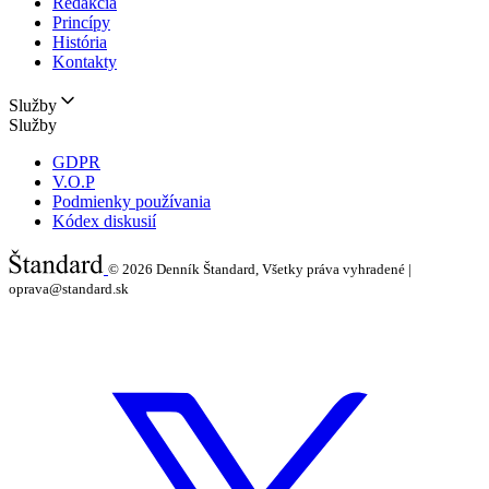
Redakcia
Princípy
História
Kontakty
Služby
Služby
GDPR
V.O.P
Podmienky používania
Kódex diskusií
© 2026
Denník Štandard, Všetky práva vyhradené |
oprava@standard.sk