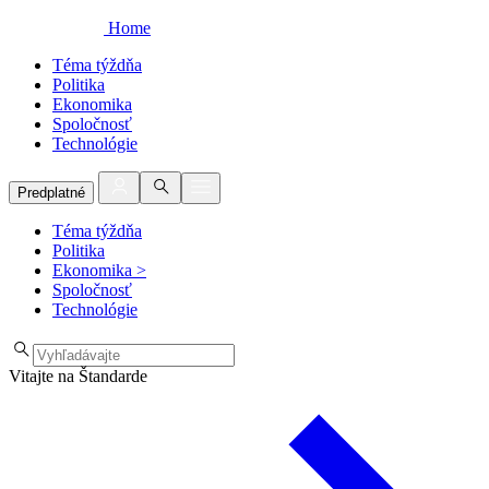
Home
Téma týždňa
Politika
Ekonomika
Spoločnosť
Technológie
Predplatné
Téma týždňa
Politika
Ekonomika
>
Spoločnosť
Technológie
Vitajte na Štandarde