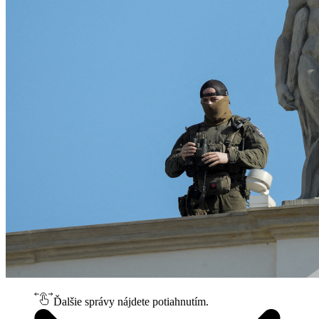
Ďalšie správy nájdete potiahnutím.