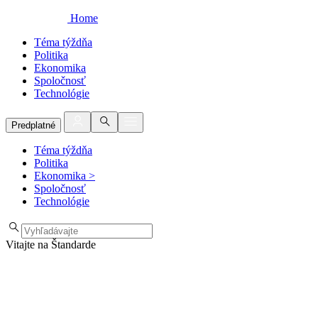
Home
Téma týždňa
Politika
Ekonomika
Spoločnosť
Technológie
Predplatné
Téma týždňa
Politika
Ekonomika
>
Spoločnosť
Technológie
Vitajte na Štandarde