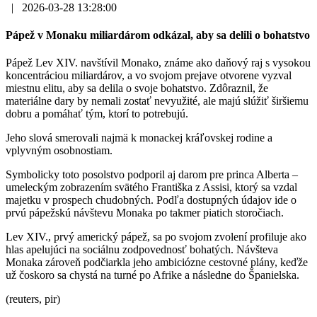
|
2026-03-28 13:28:00
Pápež v Monaku miliardárom odkázal, aby sa delili o bohatstvo
Pápež Lev XIV. navštívil Monako, známe ako daňový raj s vysokou
koncentráciou miliardárov, a vo svojom prejave otvorene vyzval
miestnu elitu, aby sa delila o svoje bohatstvo. Zdôraznil, že
materiálne dary by nemali zostať nevyužité, ale majú slúžiť širšiemu
dobru a pomáhať tým, ktorí to potrebujú.
Jeho slová smerovali najmä k monackej kráľovskej rodine a
vplyvným osobnostiam.
Symbolicky toto posolstvo podporil aj darom pre princa Alberta –
umeleckým zobrazením svätého Františka z Assisi, ktorý sa vzdal
majetku v prospech chudobných. Podľa dostupných údajov ide o
prvú pápežskú návštevu Monaka po takmer piatich storočiach.
Lev XIV., prvý americký pápež, sa po svojom zvolení profiluje ako
hlas apelujúci na sociálnu zodpovednosť bohatých. Návšteva
Monaka zároveň podčiarkla jeho ambiciózne cestovné plány, keďže
už čoskoro sa chystá na turné po Afrike a následne do Španielska.
(reuters, pir)