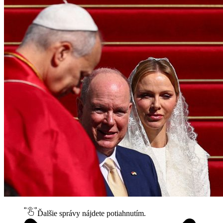
Ďalšie správy nájdete potiahnutím.