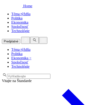
Home
Téma týždňa
Politika
Ekonomika
Spoločnosť
Technológie
Predplatné
Téma týždňa
Politika
Ekonomika
>
Spoločnosť
Technológie
Vitajte na Štandarde