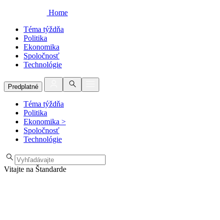
Home
Téma týždňa
Politika
Ekonomika
Spoločnosť
Technológie
Predplatné
Téma týždňa
Politika
Ekonomika
>
Spoločnosť
Technológie
Vitajte na Štandarde