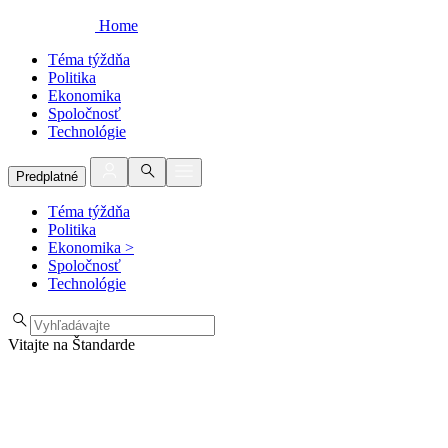
Home
Téma týždňa
Politika
Ekonomika
Spoločnosť
Technológie
Predplatné
Téma týždňa
Politika
Ekonomika
>
Spoločnosť
Technológie
Vitajte na Štandarde