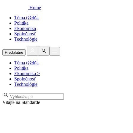
Home
Téma týždňa
Politika
Ekonomika
Spoločnosť
Technológie
Predplatné
Téma týždňa
Politika
Ekonomika
>
Spoločnosť
Technológie
Vitajte na Štandarde