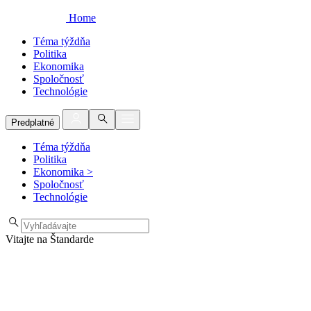
Home
Téma týždňa
Politika
Ekonomika
Spoločnosť
Technológie
Predplatné
Téma týždňa
Politika
Ekonomika
>
Spoločnosť
Technológie
Vitajte na Štandarde