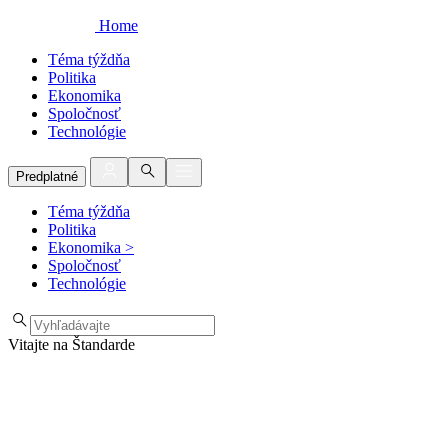
Home
Téma týždňa
Politika
Ekonomika
Spoločnosť
Technológie
Predplatné
Téma týždňa
Politika
Ekonomika
>
Spoločnosť
Technológie
Vitajte na Štandarde