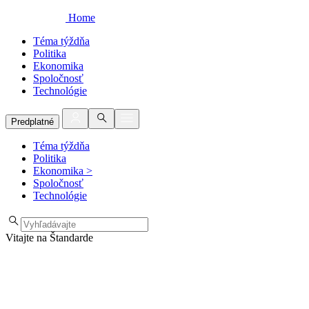
Home
Téma týždňa
Politika
Ekonomika
Spoločnosť
Technológie
Predplatné
Téma týždňa
Politika
Ekonomika
>
Spoločnosť
Technológie
Vitajte na Štandarde