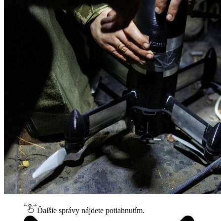
Ďalšie správy nájdete potiahnutím.