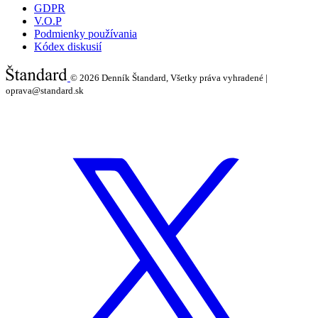
GDPR
V.O.P
Podmienky používania
Kódex diskusií
© 2026
Denník Štandard, Všetky práva vyhradené |
oprava@standard.sk