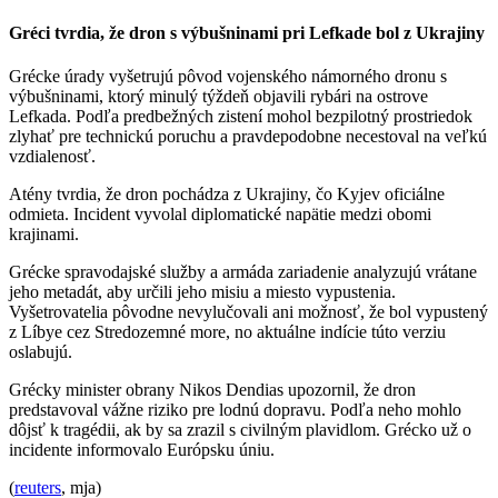
Gréci tvrdia, že dron s výbušninami pri Lefkade bol z Ukrajiny
Grécke úrady vyšetrujú pôvod vojenského námorného dronu s
výbušninami, ktorý minulý týždeň objavili rybári na ostrove
Lefkada. Podľa predbežných zistení mohol bezpilotný prostriedok
zlyhať pre technickú poruchu a pravdepodobne necestoval na veľkú
vzdialenosť.
Atény tvrdia, že dron pochádza z Ukrajiny, čo Kyjev oficiálne
odmieta. Incident vyvolal diplomatické napätie medzi obomi
krajinami.
Grécke spravodajské služby a armáda zariadenie analyzujú vrátane
jeho metadát, aby určili jeho misiu a miesto vypustenia.
Vyšetrovatelia pôvodne nevylučovali ani možnosť, že bol vypustený
z Líbye cez Stredozemné more, no aktuálne indície túto verziu
oslabujú.
Grécky minister obrany Nikos Dendias upozornil, že dron
predstavoval vážne riziko pre lodnú dopravu. Podľa neho mohlo
dôjsť k tragédii, ak by sa zrazil s civilným plavidlom. Grécko už o
incidente informovalo Európsku úniu.
(
reuters
, mja)