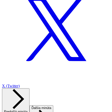
X (Twitter)
Ďalšia minúta
Predošlá minúta