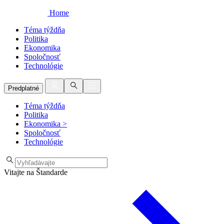
Home
Téma týždňa
Politika
Ekonomika
Spoločnosť
Technológie
Predplatné
Téma týždňa
Politika
Ekonomika
>
Spoločnosť
Technológie
Vitajte na Štandarde