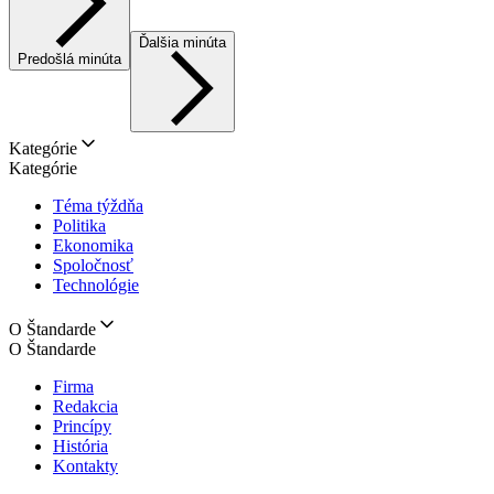
Ďalšia minúta
Predošlá minúta
Kategórie
Kategórie
Téma týždňa
Politika
Ekonomika
Spoločnosť
Technológie
O Štandarde
O Štandarde
Firma
Redakcia
Princípy
História
Kontakty