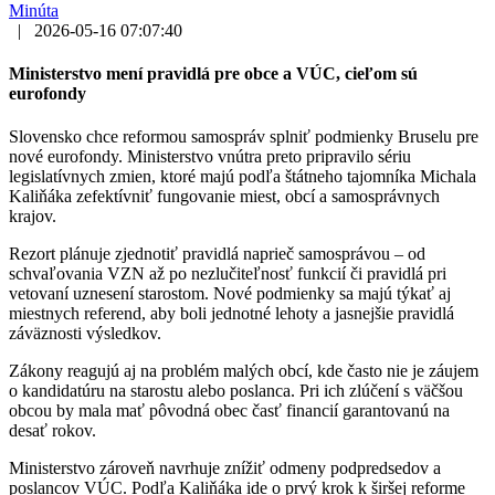
Minúta
|
2026-05-16 07:07:40
Ministerstvo mení pravidlá pre obce a VÚC, cieľom sú
eurofondy
Slovensko chce reformou samospráv splniť podmienky Bruselu pre
nové eurofondy. Ministerstvo vnútra preto pripravilo sériu
legislatívnych zmien, ktoré majú podľa štátneho tajomníka Michala
Kaliňáka zefektívniť fungovanie miest, obcí a samosprávnych
krajov.
Rezort plánuje zjednotiť pravidlá naprieč samosprávou – od
schvaľovania VZN až po nezlučiteľnosť funkcií či pravidlá pri
vetovaní uznesení starostom. Nové podmienky sa majú týkať aj
miestnych referend, aby boli jednotné lehoty a jasnejšie pravidlá
záväznosti výsledkov.
Zákony reagujú aj na problém malých obcí, kde často nie je záujem
o kandidatúru na starostu alebo poslanca. Pri ich zlúčení s väčšou
obcou by mala mať pôvodná obec časť financií garantovanú na
desať rokov.
Ministerstvo zároveň navrhuje znížiť odmeny podpredsedov a
poslancov VÚC. Podľa Kaliňáka ide o prvý krok k širšej reforme