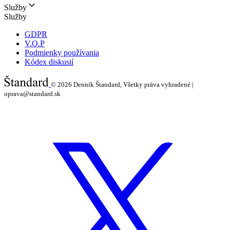
Služby
Služby
GDPR
V.O.P
Podmienky používania
Kódex diskusií
© 2026
Denník Štandard, Všetky práva vyhradené |
oprava@standard.sk