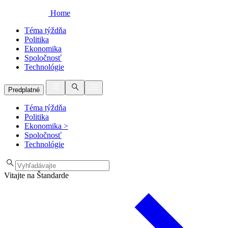
Home
Téma týždňa
Politika
Ekonomika
Spoločnosť
Technológie
Predplatné
Téma týždňa
Politika
Ekonomika
>
Spoločnosť
Technológie
Vitajte na Štandarde