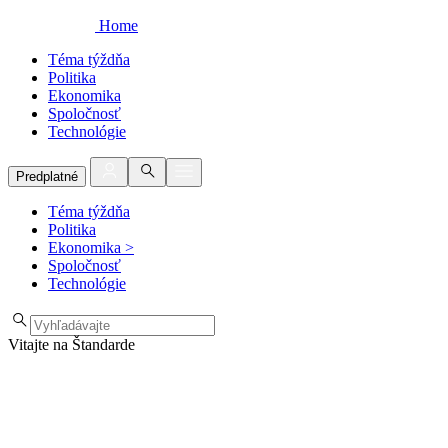
Home
Téma týždňa
Politika
Ekonomika
Spoločnosť
Technológie
Predplatné
Téma týždňa
Politika
Ekonomika
>
Spoločnosť
Technológie
Vitajte na Štandarde