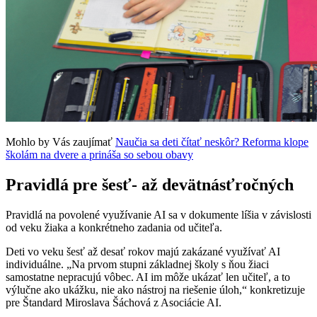
Mohlo by Vás zaujímať
Naučia sa deti čítať neskôr? Reforma klope
školám na dvere a prináša so sebou obavy
Pravidlá pre šesť- až devätnásťročných
Pravidlá na povolené využívanie AI sa v dokumente líšia v závislosti
od veku žiaka a konkrétneho zadania od učiteľa.
Deti vo veku šesť až desať rokov majú zakázané využívať AI
individuálne. „Na prvom stupni základnej školy s ňou žiaci
samostatne nepracujú vôbec. AI im môže ukázať len učiteľ, a to
výlučne ako ukážku, nie ako nástroj na riešenie úloh,“ konkretizuje
pre Štandard Miroslava Šáchová z Asociácie AI.