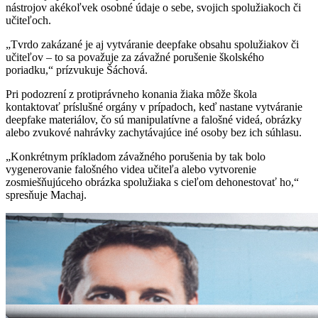
nástrojov akékoľvek osobné údaje o sebe, svojich spolužiakoch či
učiteľoch.
„Tvrdo zakázané je aj vytváranie deepfake obsahu spolužiakov či
učiteľov – to sa považuje za závažné porušenie školského
poriadku,“ prízvukuje Šáchová.
Pri podozrení z protiprávneho konania žiaka môže škola
kontaktovať príslušné orgány v prípadoch, keď nastane vytváranie
deepfake materiálov, čo sú manipulatívne a falošné videá, obrázky
alebo zvukové nahrávky zachytávajúce iné osoby bez ich súhlasu.
„Konkrétnym príkladom závažného porušenia by tak bolo
vygenerovanie falošného videa učiteľa alebo vytvorenie
zosmiešňujúceho obrázka spolužiaka s cieľom dehonestovať ho,“
spresňuje Machaj.