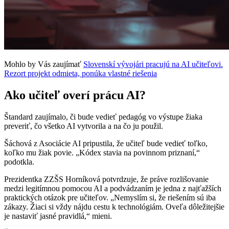
Mohlo by Vás zaujímať
Slovenskí vývojári pracujú na AI učiteľovi.
Rezort projekt odmieta, ponúka vlastné riešenia
Ako učiteľ overí prácu AI?
Štandard zaujímalo, či bude vedieť pedagóg vo výstupe žiaka
preveriť, čo všetko AI vytvorila a na čo ju použil.
Šáchová z Asociácie AI pripustila, že učiteľ bude vedieť toľko,
koľko mu žiak povie. „Kódex stavia na povinnom priznaní,“
podotkla.
Prezidentka ZZŠS Horníková potvrdzuje, že práve rozlišovanie
medzi legitímnou pomocou AI a podvádzaním je jedna z najťažších
praktických otázok pre učiteľov. „Nemyslím si, že riešením sú iba
zákazy. Žiaci si vždy nájdu cestu k technológiám. Oveľa dôležitejšie
je nastaviť jasné pravidlá,“ mieni.