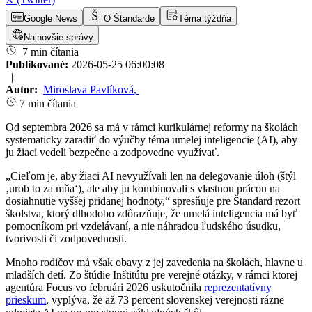
Google News
O Štandarde
Téma týždňa
Najnovšie správy
7 min čítania
Publikované:
2026-05-25 06:00:08
|
Autor:
Miroslava Pavlíková
,
7 min čítania
Od septembra 2026 sa má v rámci kurikulárnej reformy na školách
systematicky zaradiť do výučby téma umelej inteligencie (AI), aby
ju žiaci vedeli bezpečne a zodpovedne využívať.
„Cieľom je, aby žiaci AI nevyužívali len na delegovanie úloh (štýl
‚urob to za mňa‘), ale aby ju kombinovali s vlastnou prácou na
dosiahnutie vyššej pridanej hodnoty,“ spresňuje pre Štandard rezort
školstva, ktorý dlhodobo zdôrazňuje, že umelá inteligencia má byť
pomocníkom pri vzdelávaní, a nie náhradou ľudského úsudku,
tvorivosti či zodpovednosti.
Mnoho rodičov má však obavy z jej zavedenia na školách, hlavne u
mladších detí. Zo štúdie Inštitútu pre verejné otázky, v rámci ktorej
agentúra Focus vo februári 2026 uskutočnila
reprezentatívny
prieskum
, vyplýva, že až 73 percent slovenskej verejnosti rázne