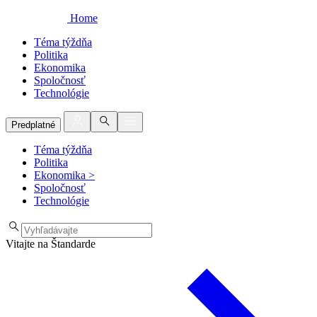
Home
Téma týždňa
Politika
Ekonomika
Spoločnosť
Technológie
Predplatné
Téma týždňa
Politika
Ekonomika
>
Spoločnosť
Technológie
Vitajte na Štandarde