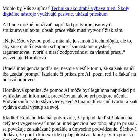
Mohlo by Vás zaujímať
Technika ako drahá výbava tried. Školy
digitálne nástroje využívajú pasívne, ukázal prieskum
AI bude možné používať napríklad pri tvorbe osnovy či
štruktúrovaní textu, obsah práce však musí vytvoriť žiak sám.
„Najväčšou výzvou podľa mňa nie je samotná technológia, ale to,
aby sme u detí nestratili schopnosť samostatne myslieť,
argumentovať, tvoriť a niesť zodpovednosť za vlastnú prácu,“
vysvetľuje Horníková.
Umelá inteligencia podľa nej nesmie viesť k tomu, že sa žiak naučí
iba „zadať prompt“ [zadanie či príkaz pre AI, pozn. red.] a čakať na
hotovú odpoveď.
Horníková spomína, že pomoc AI môže byť legitímna napríklad pri
vyhľadávaní informácií, precvičovaní alebo pri podpore učenia.
Podvádzaním sa to stáva vtedy, keď AI nahradí vlastnú tvorbu a žiak
vydáva cudzí výstup za svoj.
Riaditeľ Edulabu Machaj potvrdzuje, že prípad, keď si žiak nechá
celý text vygenerovať umelou inteligenciou bez toho, aby to priznal,
sa považuje za zakázané použitie a úmyselné podvádzanie. Šáchová
dodáva, že podľa kódexu ide o plagiátorstvo, ktoré je v rozpore so