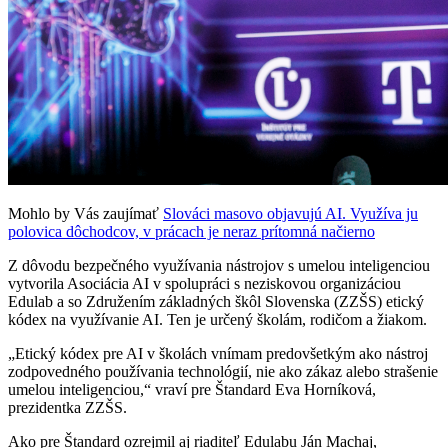
Mohlo by Vás zaujímať
Slováci masovo objavujú AI. Využíva ju
polovica dôchodcov, v prácach je neraz prítomná načierno
Z dôvodu bezpečného využívania nástrojov s umelou inteligenciou
vytvorila Asociácia AI v spolupráci s neziskovou organizáciou
Edulab a so Združením základných škôl Slovenska (ZZŠS) etický
kódex na využívanie AI. Ten je určený školám, rodičom a žiakom.
„Etický kódex pre AI v školách vnímam predovšetkým ako nástroj
zodpovedného používania technológií, nie ako zákaz alebo strašenie
umelou inteligenciou,“ vraví pre Štandard Eva Horníková,
prezidentka ZZŠS.
Ako pre Štandard ozrejmil aj riaditeľ Edulabu Ján Machaj,