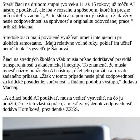
Starší žiaci na druhom stupni (vo veku 11 až 15 rokov) už môžu AI
nástroje používať, ale iba v rozsahu a spôsobom, ktoré im presne
určí učiteľ v zadaní. „AI tu slúži ako pomocný nástroj a žiak vždy
nesie zodpovednosť za správnosť a originalitu odovzdanej práce,“
priblížil Machaj.
Stredoškoláci majú povolené využívať umelú inteligenciu pri
úlohách samostatne. „Majú relatívne voľné ruky, pokiaľ im učiteľ
neurčí inak,“ vysvetľuje Šáchová.
Žiaci na stredných školách však musia prísne dodržiavať pravidlá
transparentnosti a akademickej integrity. To znamená, že musia
uviesť názov použitého AI nástroja, účel jeho použitia a rozsah
zadaného príkazu. „Žiak v tomto prípade nesie plnú zodpovednosť
za kritické posúdenie, správnosť a finálnu podobu výstupu,“ dodáva
Machaj.
„Ak žiaci budú AI používať, musia vedieť vysvetliť, na čo ju
použili, čo je ich vlastná práca, a niesť za výsledok zodpovednosť,“
dodáva Horníková, prezidentka ZZŠS.