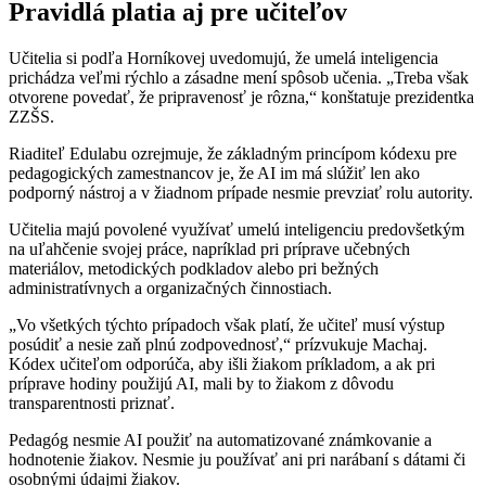
Pravidlá platia aj pre učiteľov
Učitelia si podľa Horníkovej uvedomujú, že umelá inteligencia
prichádza veľmi rýchlo a zásadne mení spôsob učenia. „Treba však
otvorene povedať, že pripravenosť je rôzna,“ konštatuje prezidentka
ZZŠS.
Riaditeľ Edulabu ozrejmuje, že základným princípom kódexu pre
pedagogických zamestnancov je, že AI im má slúžiť len ako
podporný nástroj a v žiadnom prípade nesmie prevziať rolu autority.
Učitelia majú povolené využívať umelú inteligenciu predovšetkým
na uľahčenie svojej práce, napríklad pri príprave učebných
materiálov, metodických podkladov alebo pri bežných
administratívnych a organizačných činnostiach.
„Vo všetkých týchto prípadoch však platí, že učiteľ musí výstup
posúdiť a nesie zaň plnú zodpovednosť,“ prízvukuje Machaj.
Kódex učiteľom odporúča, aby išli žiakom príkladom, a ak pri
príprave hodiny použijú AI, mali by to žiakom z dôvodu
transparentnosti priznať.
Pedagóg nesmie AI použiť na automatizované známkovanie a
hodnotenie žiakov. Nesmie ju používať ani pri narábaní s dátami či
osobnými údajmi žiakov.