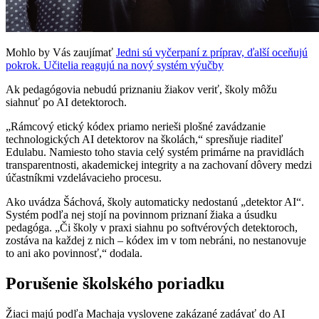
Mohlo by Vás zaujímať
Jedni sú vyčerpaní z príprav, ďalší oceňujú
pokrok. Učitelia reagujú na nový systém výučby
Ak pedagógovia nebudú priznaniu žiakov veriť, školy môžu
siahnuť po AI detektoroch.
„Rámcový etický kódex priamo nerieši plošné zavádzanie
technologických AI detektorov na školách,“ spresňuje riaditeľ
Edulabu. Namiesto toho stavia celý systém primárne na pravidlách
transparentnosti, akademickej integrity a na zachovaní dôvery medzi
účastníkmi vzdelávacieho procesu.
Ako uvádza Šáchová, školy automaticky nedostanú „detektor AI“.
Systém podľa nej stojí na povinnom priznaní žiaka a úsudku
pedagóga. „Či školy v praxi siahnu po softvérových detektoroch,
zostáva na každej z nich – kódex im v tom nebráni, no nestanovuje
to ani ako povinnosť,“ dodala.
Porušenie školského poriadku
Žiaci majú podľa Machaja vyslovene zakázané zadávať do AI