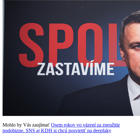
Mohlo by Vás zaujímať
Osem rokov vo väzení za zneužitie
podobizne. SNS aj KDH si chcú posvietiť na deepfaky