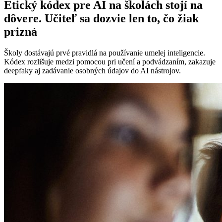
Etický kódex pre AI na školách stojí na
dôvere. Učiteľ sa dozvie len to, čo žiak
prizná
Školy dostávajú prvé pravidlá na používanie umelej inteligencie.
Kódex rozlišuje medzi pomocou pri učení a podvádzaním, zakazuje
deepfaky aj zadávanie osobných údajov do AI nástrojov.