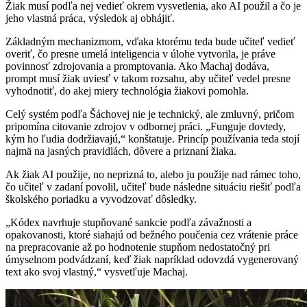
Žiak musí podľa nej vedieť okrem vysvetlenia, ako AI použil a čo je
jeho vlastná práca, výsledok aj obhájiť.
Základným mechanizmom, vďaka ktorému teda bude učiteľ vedieť
overiť, čo presne umelá inteligencia v úlohe vytvorila, je práve
povinnosť zdrojovania a promptovania. Ako Machaj dodáva,
prompt musí žiak uviesť v takom rozsahu, aby učiteľ vedel presne
vyhodnotiť, do akej miery technológia žiakovi pomohla.
Celý systém podľa Šáchovej nie je technický, ale zmluvný, pričom
pripomína citovanie zdrojov v odbornej práci. „Funguje dovtedy,
kým ho ľudia dodržiavajú,“ konštatuje. Princíp používania teda stojí
najmä na jasných pravidlách, dôvere a priznaní žiaka.
Ak žiak AI použije, no neprizná to, alebo ju použije nad rámec toho,
čo učiteľ v zadaní povolil, učiteľ bude následne situáciu riešiť podľa
školského poriadku a vyvodzovať dôsledky.
„Kódex navrhuje stupňované sankcie podľa závažnosti a
opakovanosti, ktoré siahajú od bežného poučenia cez vrátenie práce
na prepracovanie až po hodnotenie stupňom nedostatočný pri
úmyselnom podvádzaní, keď žiak napríklad odovzdá vygenerovaný
text ako svoj vlastný,“ vysvetľuje Machaj.