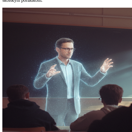
školským poriadkom.