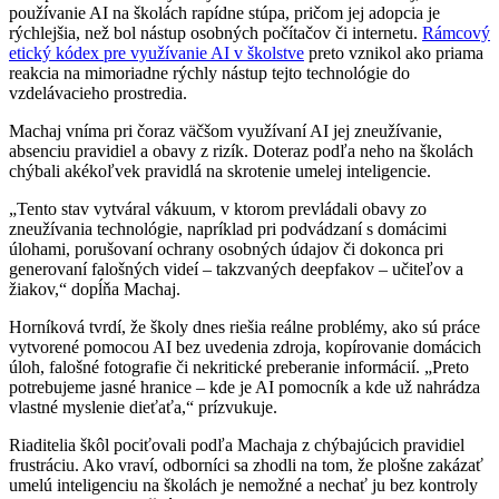
používanie AI na školách rapídne stúpa, pričom jej adopcia je
rýchlejšia, než bol nástup osobných počítačov či internetu.
Rámcový
etický kódex pre využívanie AI v školstve
preto vznikol ako priama
reakcia na mimoriadne rýchly nástup tejto technológie do
vzdelávacieho prostredia.
Machaj vníma pri čoraz väčšom využívaní AI jej zneužívanie,
absenciu pravidiel a obavy z rizík. Doteraz podľa neho na školách
chýbali akékoľvek pravidlá na skrotenie umelej inteligencie.
„Tento stav vytváral vákuum, v ktorom prevládali obavy zo
zneužívania technológie, napríklad pri podvádzaní s domácimi
úlohami, porušovaní ochrany osobných údajov či dokonca pri
generovaní falošných videí – takzvaných deepfakov – učiteľov a
žiakov,“ dopĺňa Machaj.
Horníková tvrdí, že školy dnes riešia reálne problémy, ako sú práce
vytvorené pomocou AI bez uvedenia zdroja, kopírovanie domácich
úloh, falošné fotografie či nekritické preberanie informácií. „Preto
potrebujeme jasné hranice – kde je AI pomocník a kde už nahrádza
vlastné myslenie dieťaťa,“ prízvukuje.
Riaditelia škôl pociťovali podľa Machaja z chýbajúcich pravidiel
frustráciu. Ako vraví, odborníci sa zhodli na tom, že plošne zakázať
umelú inteligenciu na školách je nemožné a nechať ju bez kontroly