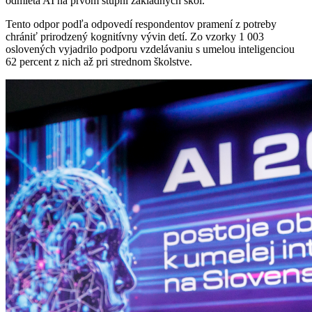
odmieta AI na prvom stupni základných škôl.
Tento odpor podľa odpovedí respondentov pramení z potreby
chrániť prirodzený kognitívny vývin detí. Zo vzorky 1 003
oslovených vyjadrilo podporu vzdelávaniu s umelou inteligenciou
62 percent z nich až pri strednom školstve.