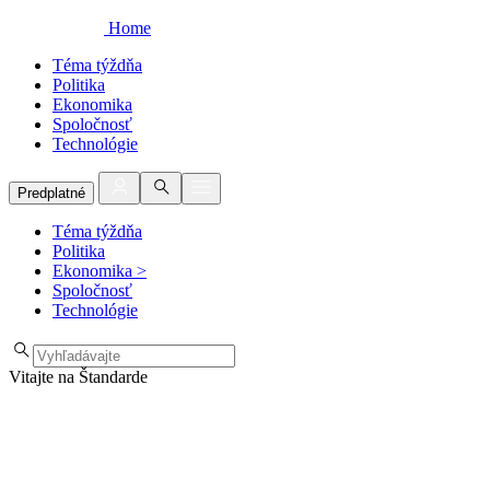
Home
Téma týždňa
Politika
Ekonomika
Spoločnosť
Technológie
Predplatné
Téma týždňa
Politika
Ekonomika
>
Spoločnosť
Technológie
Vitajte na Štandarde