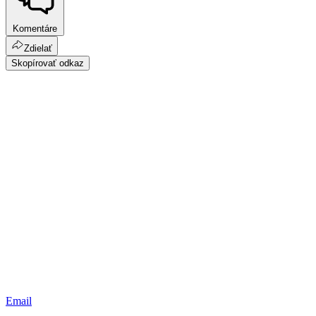
Komentáre
Zdielať
Skopírovať odkaz
Email