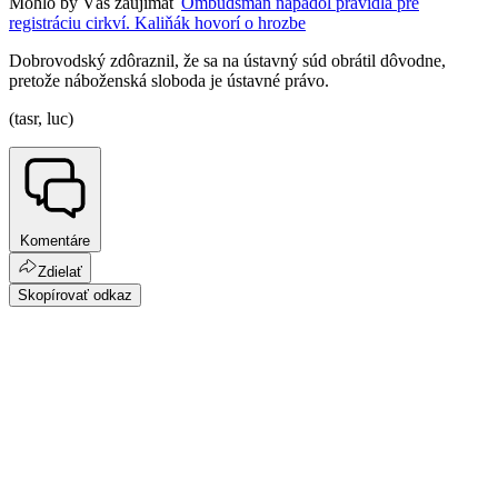
Mohlo by Vás zaujímať
Ombudsman napadol pravidlá pre
registráciu cirkví. Kaliňák hovorí o hrozbe
Dobrovodský zdôraznil, že sa na ústavný súd obrátil dôvodne,
pretože náboženská sloboda je ústavné právo.
(tasr, luc)
Komentáre
Zdielať
Skopírovať odkaz