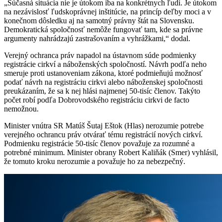
„Súčasná situácia nie je útokom iba na konkrétnych ľudí. Je útokom
na nezávislosť ľudskoprávnej inštitúcie, na princíp deľby moci a v
konečnom dôsledku aj na samotný právny štát na Slovensku.
Demokratická spoločnosť nemôže fungovať tam, kde sa právne
argumenty nahrádzajú zastrašovaním a vyhrážkami,“ dodal.
Verejný ochranca práv napadol na ústavnom súde podmienky
registrácie cirkví a náboženských spoločností. Návrh podľa neho
smeruje proti ustanoveniam zákona, ktoré podmieňujú možnosť
podať návrh na registráciu cirkvi alebo náboženskej spoločnosti
preukázaním, že sa k nej hlási najmenej 50-tisíc členov. Takýto
počet robí podľa Dobrovodského registráciu cirkvi de facto
nemožnou.
Minister vnútra SR Matúš Šutaj Eštok (Hlas) nerozumie potrebe
verejného ochrancu práv otvárať tému registrácií nových cirkví.
Podmienku registrácie 50-tisíc členov považuje za rozumné a
potrebné minimum. Minister obrany Robert Kaliňák (Smer) vyhlásil,
že tomuto kroku nerozumie a považuje ho za nebezpečný.