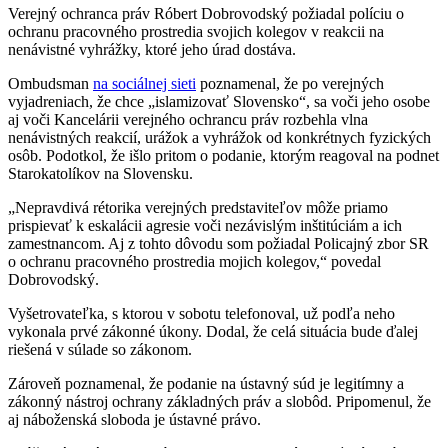
Verejný ochranca práv Róbert Dobrovodský požiadal políciu o
ochranu pracovného prostredia svojich kolegov v reakcii na
nenávistné vyhrážky, ktoré jeho úrad dostáva.
Ombudsman
na sociálnej sieti
poznamenal, že po verejných
vyjadreniach, že chce „islamizovať Slovensko“, sa voči jeho osobe
aj voči Kancelárii verejného ochrancu práv rozbehla vlna
nenávistných reakcií, urážok a vyhrážok od konkrétnych fyzických
osôb. Podotkol, že išlo pritom o podanie, ktorým reagoval na podnet
Starokatolíkov na Slovensku.
„Nepravdivá rétorika verejných predstaviteľov môže priamo
prispievať k eskalácii agresie voči nezávislým inštitúciám a ich
zamestnancom. Aj z tohto dôvodu som požiadal Policajný zbor SR
o ochranu pracovného prostredia mojich kolegov,“ povedal
Dobrovodský.
Vyšetrovateľka, s ktorou v sobotu telefonoval, už podľa neho
vykonala prvé zákonné úkony. Dodal, že celá situácia bude ďalej
riešená v súlade so zákonom.
Zároveň poznamenal, že podanie na ústavný súd je legitímny a
zákonný nástroj ochrany základných práv a slobôd. Pripomenul, že
aj náboženská sloboda je ústavné právo.