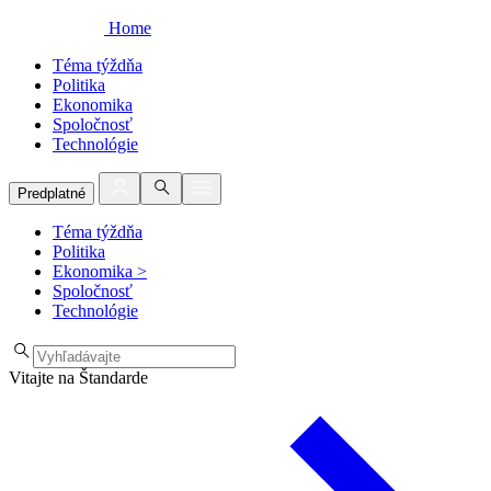
Home
Téma týždňa
Politika
Ekonomika
Spoločnosť
Technológie
Predplatné
Téma týždňa
Politika
Ekonomika
>
Spoločnosť
Technológie
Vitajte na Štandarde