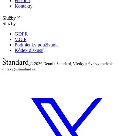
História
Kontakty
Služby
Služby
GDPR
V.O.P
Podmienky používania
Kódex diskusií
© 2026
Denník Štandard, Všetky práva vyhradené |
oprava@standard.sk