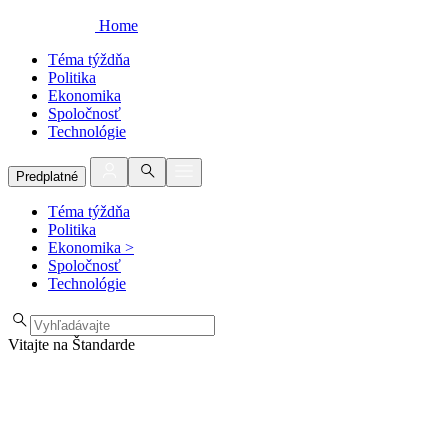
Home
Téma týždňa
Politika
Ekonomika
Spoločnosť
Technológie
Predplatné
Téma týždňa
Politika
Ekonomika
>
Spoločnosť
Technológie
Vitajte na Štandarde