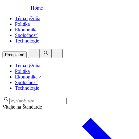
Home
Téma týždňa
Politika
Ekonomika
Spoločnosť
Technológie
Predplatné
Téma týždňa
Politika
Ekonomika
>
Spoločnosť
Technológie
Vitajte na Štandarde