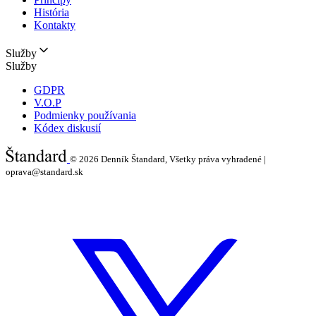
História
Kontakty
Služby
Služby
GDPR
V.O.P
Podmienky používania
Kódex diskusií
© 2026
Denník Štandard, Všetky práva vyhradené |
oprava@standard.sk