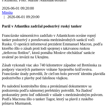
s Ruskom. Foto: Marine Nationale/Reuters
2026-06-01 09:20:00
Minúta
|
2026-06-01 09:20:00
Paríž v Atlantiku zadržal podozrivý ruský tanker
Francúzske námorníctvo zadržalo v Atlantickom oceáne ropný
tanker podozrivý z porušovania medzinárodných sankcií voči
Rusku. O operácii informoval prezident Emmanuel Macron, podľa
ktorého išlo o zásah proti lodi spojenej s takzvanou ruskou
„tieňovou flotilou“, ktorá pomáha Moskve obchádzať sankcie
uvalené po invázii na Ukrajinu.
Zásah vykonali viac ako 740 kilometrov západne od Bretónska za
podpory viacerých partnerov vrátane Spojeného kráľovstva.
Francúzske úrady potvrdili, že cieľom bolo preveriť identitu plavidla
podozrivého z plavby pod falošnou vlajkou.
Po nalodení kontrolného tímu a preskúmaní dokumentov sa
podozrenia podľa námornej prefektúry potvrdili. Na žiadosť
prokuratúry preto loď odklonili v súlade s medzinárodným právom.
Podľa Macrona išlo o tanker Tagor, ktorý sa plavil z ruského
prístavu Murmansk.