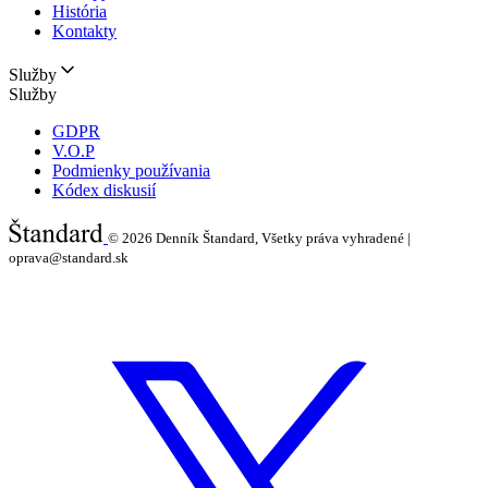
História
Kontakty
Služby
Služby
GDPR
V.O.P
Podmienky používania
Kódex diskusií
© 2026
Denník Štandard, Všetky práva vyhradené |
oprava@standard.sk