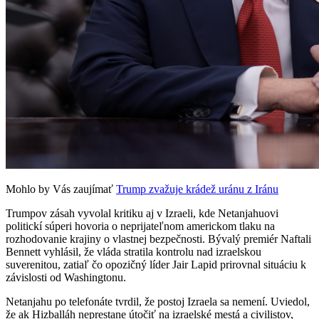
Mohlo by Vás zaujímať
Trump zvažuje krádež uránu z Iránu
Trumpov zásah vyvolal kritiku aj v Izraeli, kde Netanjahuovi
politickí súperi hovoria o neprijateľnom americkom tlaku na
rozhodovanie krajiny o vlastnej bezpečnosti. Bývalý premiér Naftali
Bennett vyhlásil, že vláda stratila kontrolu nad izraelskou
suverenitou, zatiaľ čo opozičný líder Jair Lapid prirovnal situáciu k
závislosti od Washingtonu.
Netanjahu po telefonáte tvrdil, že postoj Izraela sa nemení. Uviedol,
že ak Hizballáh neprestane útočiť na izraelské mestá a civilistov,