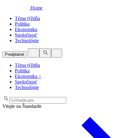
Home
Téma týždňa
Politika
Ekonomika
Spoločnosť
Technológie
Predplatné
Téma týždňa
Politika
Ekonomika
>
Spoločnosť
Technológie
Vitajte na Štandarde