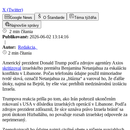
X (Twitter)
Google News
O Štandarde
Téma týždňa
Najnovšie správy
2 min čítania
Publikované:
2026-06-02 13:14:16
|
Autor:
Redakcia
,
2 min čítania
Americký prezident Donald Trump podľa zdrojov agentúry Axios
skritizoval
izraelského premiéra Benjamina Netanjahua za eskaláciu
konfliktu v Libanone. Počas telefonátu údajne použil mimoriadne
tvrdé slová, označil Netanjahua za „blázna“ a varoval ho, že ďalšie
útoky, najmä na Bejrút, by ešte viac prehĺbili medzinárodnú izoláciu
Izraela.
Trumpova reakcia prišla po tom, ako Irán pohrozil ukončením
rokovaní s USA v dôsledku izraelských operácií v Libanone. Podľa
zdrojov prezident zdôraznil, že síce uznáva právo Izraela brániť sa
proti útokom Hizballáhu, no považuje rozsah izraelskej odpovede za
neprimeraný.
Znepokojovali ho údajne najmä civilné obete a ničenie rozsiahlych