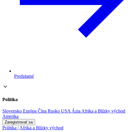
Predplatné
Politika
Slovensko
Európa
Čína
Rusko
USA
Ázia
Afrika a Blízky východ
Amerika
Zaregistrovať sa
Politika
|
Afrika a Blízky východ