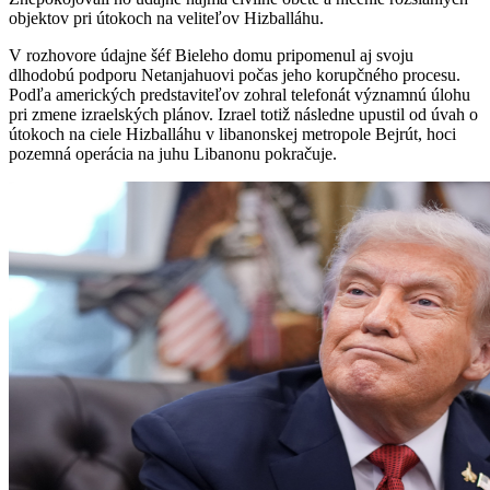
objektov pri útokoch na veliteľov Hizballáhu.
V rozhovore údajne šéf Bieleho domu pripomenul aj svoju
dlhodobú podporu Netanjahuovi počas jeho korupčného procesu.
Podľa amerických predstaviteľov zohral telefonát významnú úlohu
pri zmene izraelských plánov. Izrael totiž následne upustil od úvah o
útokoch na ciele Hizballáhu v libanonskej metropole Bejrút, hoci
pozemná operácia na juhu Libanonu pokračuje.