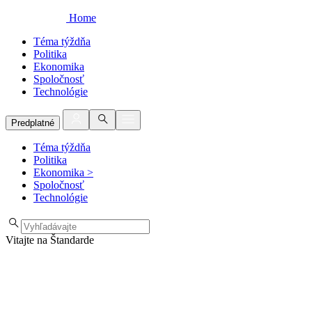
Home
Téma týždňa
Politika
Ekonomika
Spoločnosť
Technológie
Predplatné
Téma týždňa
Politika
Ekonomika
>
Spoločnosť
Technológie
Vitajte na Štandarde