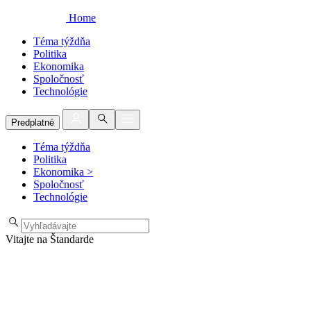
Home
Téma týždňa
Politika
Ekonomika
Spoločnosť
Technológie
Predplatné
Téma týždňa
Politika
Ekonomika
>
Spoločnosť
Technológie
Vitajte na Štandarde