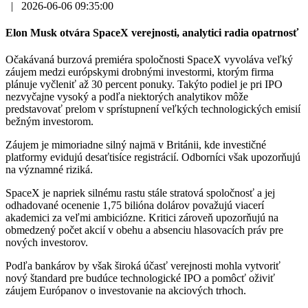
|
2026-06-06 09:35:00
Elon Musk otvára SpaceX verejnosti, analytici radia opatrnosť
Očakávaná burzová premiéra spoločnosti SpaceX vyvoláva veľký
záujem medzi európskymi drobnými investormi, ktorým firma
plánuje vyčleniť až 30 percent ponuky. Takýto podiel je pri IPO
nezvyčajne vysoký a podľa niektorých analytikov môže
predstavovať prelom v sprístupnení veľkých technologických emisií
bežným investorom.
Záujem je mimoriadne silný najmä v Británii, kde investičné
platformy evidujú desaťtisíce registrácií. Odborníci však upozorňujú
na významné riziká.
SpaceX je napriek silnému rastu stále stratová spoločnosť a jej
odhadované ocenenie 1,75 bilióna dolárov považujú viacerí
akademici za veľmi ambiciózne. Kritici zároveň upozorňujú na
obmedzený počet akcií v obehu a absenciu hlasovacích práv pre
nových investorov.
Podľa bankárov by však široká účasť verejnosti mohla vytvoriť
nový štandard pre budúce technologické IPO a pomôcť oživiť
záujem Európanov o investovanie na akciových trhoch.