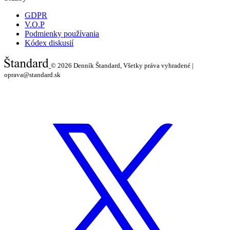
GDPR
V.O.P
Podmienky používania
Kódex diskusií
© 2026
Denník Štandard, Všetky práva vyhradené |
oprava@standard.sk