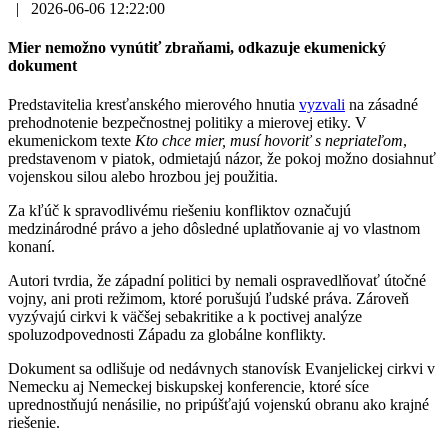
|
2026-06-06 12:22:00
Mier nemožno vynútiť zbraňami, odkazuje ekumenický
dokument
Predstavitelia kresťanského mierového hnutia
vyzvali
na zásadné
prehodnotenie bezpečnostnej politiky a mierovej etiky. V
ekumenickom texte
Kto chce mier, musí hovoriť s nepriateľom
,
predstavenom v piatok, odmietajú názor, že pokoj možno dosiahnuť
vojenskou silou alebo hrozbou jej použitia.
Za kľúč k spravodlivému riešeniu konfliktov označujú
medzinárodné právo a jeho dôsledné uplatňovanie aj vo vlastnom
konaní.
Autori tvrdia, že západní politici by nemali ospravedlňovať útočné
vojny, ani proti režimom, ktoré porušujú ľudské práva. Zároveň
vyzývajú cirkvi k väčšej sebakritike a k poctivej analýze
spoluzodpovednosti Západu za globálne konflikty.
Dokument sa odlišuje od nedávnych stanovísk Evanjelickej cirkvi v
Nemecku aj Nemeckej biskupskej konferencie, ktoré síce
uprednostňujú nenásilie, no pripúšťajú vojenskú obranu ako krajné
riešenie.