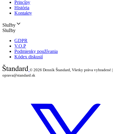
Princípy
História
Kontakty
Služby
Služby
GDPR
V.O.P
Podmienky používania
Kódex diskusií
© 2026
Denník Štandard, Všetky práva vyhradené |
oprava@standard.sk