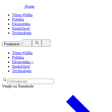
Home
Téma týždňa
Politika
Ekonomika
Spoločnosť
Technológie
Predplatné
Téma týždňa
Politika
Ekonomika
>
Spoločnosť
Technológie
Vitajte na Štandarde