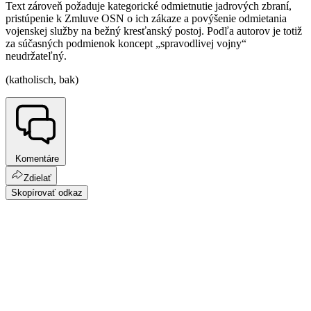
Text zároveň požaduje kategorické odmietnutie jadrových zbraní,
pristúpenie k Zmluve OSN o ich zákaze a povýšenie odmietania
vojenskej služby na bežný kresťanský postoj. Podľa autorov je totiž
za súčasných podmienok koncept „spravodlivej vojny“
neudržateľný.
(katholisch, bak)
Komentáre
Zdielať
Skopírovať odkaz