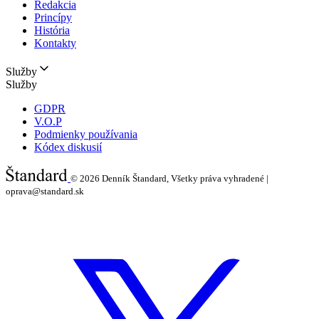
Redakcia
Princípy
História
Kontakty
Služby
Služby
GDPR
V.O.P
Podmienky používania
Kódex diskusií
© 2026
Denník Štandard, Všetky práva vyhradené |
oprava@standard.sk