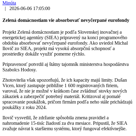
Minúta
|
2026-06-06 17:05:00
Zelená domácnostiam vie absorbovať nevyčerpané eurofondy
Projekt Zelená domácnostiam je podľa Slovenskej inovačnej a
energetickej agentúry (SIEA) pripravený na konci programového
obdobia absorbovať nevyčerpané eurofondy. Ako uviedol Michal
Ilovič zo SIEA, projekt má vysokú absorpčnú schopnosť a
prostriedky dokáže využiť pomerne rýchlo.
Pripravenosť potvrdil aj štátny tajomník ministerstva hospodárstva
Szabolcs Hodosy.
Zhotovitelia však upozorňujú, že ich kapacity majú limity. Dušan
Vicen, ktorý zastupuje približne 1 600 registrovaných firiem,
varoval, že nie je možné v krátkom čase zvládnuť stovky nových
zákaziek a zabezpečiť potrebný materiál. Kritizoval aj pomalé
spracovanie poukážok, pričom firmám podľa neho stále prichádzajú
poukážky z roku 2024.
Ilovič vysvetlil, že zdržanie spôsobila zmena pravidiel a
nahromadenie 15-tisíc žiadostí za dva mesiace. Pripustil, že SIEA
zvažuje návrat k staršiemu systému, ktorý fungoval efektívnejšie.