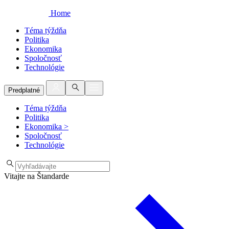
Home
Téma týždňa
Politika
Ekonomika
Spoločnosť
Technológie
Predplatné
Téma týždňa
Politika
Ekonomika
>
Spoločnosť
Technológie
Vitajte na Štandarde