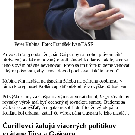
Peter Kubina. Foto: František Iván/TASR
Advokát ďalej dodal, že „pán Gašpar by sa mohol právom cítiť
ukrivdený a diskriminovaný oproti pánovi Kollárovi, ak by sme sa
jeho slovám právne nevenovali. Preto sa im určite budeme venovať
takým spôsobom, aby nemal dôvod pociťovať takúto krivdu“.
Kubina tým narážal na úspešnú žalobu na ochranu osobnosti, v
rámci ktorej musel Kollár zaplatiť odškodné vo výške 50-tisíc eur.
Pri výške sumy za Gašparov výrok advokát dodal, že „v zásade by
rovnaký výrok mal byť ocenený aj rovnakou sumou. Budeme sa
však ešte zamýšľať, či nejako nezohľadniť to, že výrok pána
Kollára bol originál, zatiaľ čo výrok pána Gašpara je jeho plagiát“.
Čurillovci žalujú viacerých politikov
vrátane Fica a Gašpara