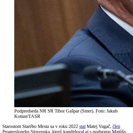
Podpredseda NR SR Tibor Gašpar (Smer). Foto: Jakub
Kotian/TASR
Starostom Starého Mesta sa v roku 2022
stal
Matej Vagač,
člen
Progresívneho Slovenska, ktorý kandidoval aj s podporou Matúša