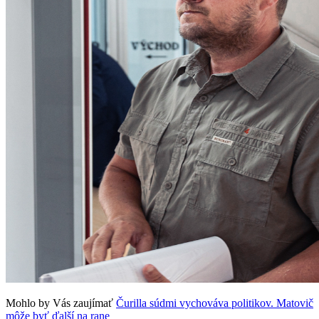
Mohlo by Vás zaujímať
Čurilla súdmi vychováva politikov. Matovič
môže byť ďalší na rane