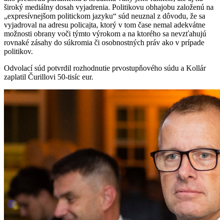
široký mediálny dosah vyjadrenia. Politikovu obhajobu založenú na
„expresívnejšom politickom jazyku“ súd neuznal z dôvodu, že sa
vyjadroval na adresu policajta, ktorý v tom čase nemal adekvátne
možnosti obrany voči týmto výrokom a na ktorého sa nevzťahujú
rovnaké zásahy do súkromia či osobnostných práv ako v prípade
politikov.
Odvolací súd potvrdil rozhodnutie prvostupňového súdu a Kollár
zaplatil Čurillovi 50-tisíc eur.