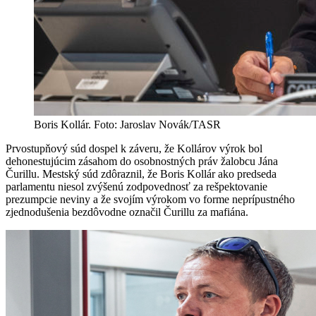
Boris Kollár. Foto: Jaroslav Novák/TASR
Prvostupňový súd dospel k záveru, že Kollárov výrok bol
dehonestujúcim zásahom do osobnostných práv žalobcu Jána
Čurillu. Mestský súd zdôraznil, že Boris Kollár ako predseda
parlamentu niesol zvýšenú zodpovednosť za rešpektovanie
prezumpcie neviny a že svojím výrokom vo forme neprípustného
zjednodušenia bezdôvodne označil Čurillu za mafiána.