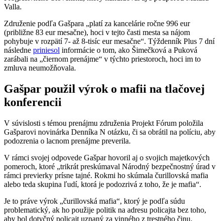
Valla.
Združenie podľa Gašpara „platí za kancelárie ročne 996 eur
(približne 83 eur mesačne), hoci v tejto časti mesta sa nájom
pohybuje v rozpätí 7- až 8-tisíc eur mesačne“. Týždenník Plus 7 dní
následne
priniesol
informácie o tom, ako Šimečková a Puková
zarábali na „čiernom prenájme“ v týchto priestoroch, hoci im to
zmluva neumožňovala.
Gašpar použil výrok o mafii na tlačovej
konferencii
V súvislosti s témou prenájmu združenia Projekt Fórum položila
Gašparovi novinárka Denníka N otázku, či sa obrátil na políciu, aby
podozrenia o lacnom prenájme preverila.
V rámci svojej odpovede Gašpar hovoril aj o svojich majetkových
pomeroch, ktoré „trikrát preskúmaval Národný bezpečnostný úrad v
rámci previerky prísne tajné. Rokmi ho skúmala čurillovská mafia
alebo teda skupina ľudí, ktorá je podozrivá z toho, že je mafia“.
Je to práve výrok „čurillovská mafia“, ktorý je podľa súdu
problematický, ak ho použije politik na adresu policajta bez toho,
aby bol dotyčný policajt uznaný za vinného z trestného činu.