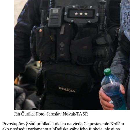
Ján Čurilla. Foto: Jaroslav Novák/TASR
Prvostupňový súd prihliadal nielen na vtedajšie postavenie Kollára
ako predsedu parlamentu z hľadiska váhy jeho funkcie, ale aj na