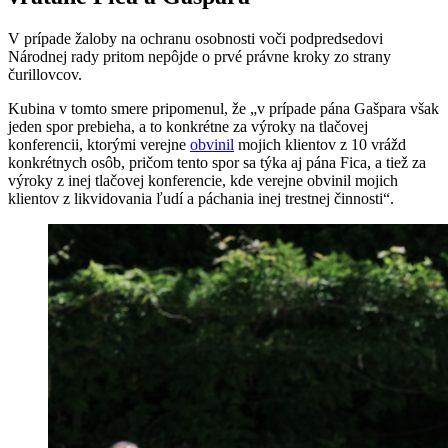
V prípade žaloby na ochranu osobnosti voči podpredsedovi
Národnej rady pritom nepôjde o prvé právne kroky zo strany
čurillovcov.
Kubina v tomto smere pripomenul, že „v prípade pána Gašpara však
jeden spor prebieha, a to konkrétne za výroky na tlačovej
konferencii, ktorými verejne
obvinil
mojich klientov z 10 vrážd
konkrétnych osôb, pričom tento spor sa týka aj pána Fica, a tiež za
výroky z inej tlačovej konferencie, kde verejne obvinil mojich
klientov z likvidovania ľudí a páchania inej trestnej činnosti“.