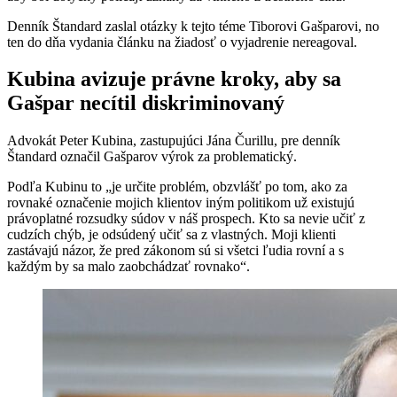
Denník Štandard zaslal otázky k tejto téme Tiborovi Gašparovi, no
ten do dňa vydania článku na žiadosť o vyjadrenie nereagoval.
Kubina avizuje právne kroky, aby sa
Gašpar necítil diskriminovaný
Advokát Peter Kubina, zastupujúci Jána Čurillu, pre denník
Štandard označil Gašparov výrok za problematický.
Podľa Kubinu to „je určite problém, obzvlášť po tom, ako za
rovnaké označenie mojich klientov iným politikom už existujú
právoplatné rozsudky súdov v náš prospech. Kto sa nevie učiť z
cudzích chýb, je odsúdený učiť sa z vlastných. Moji klienti
zastávajú názor, že pred zákonom sú si všetci ľudia rovní a s
každým by sa malo zaobchádzať rovnako“.