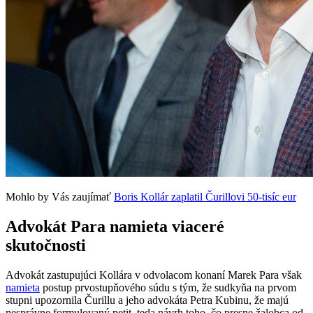
Mohlo by Vás zaujímať
Boris Kollár zaplatil Čurillovi 50-tisíc eur
Advokát Para namieta viaceré
skutočnosti
Advokát zastupujúci Kollára v odvolacom konaní Marek Para však
namieta
postup prvostupňového súdu s tým, že sudkyňa na prvom
stupni upozornila Čurillu a jeho advokáta Petra Kubinu, že majú
nesprávne formulovaný petit, teda návrh toho, čo presne žalobca od