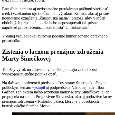
ovplyvniť výsledok sporu.
Para ďalej namieta aj nedostatočne preukázanú príčinnú súvislosť
medzi vzniknutou ujmou Čurillu a výrokom Kollára, ako aj prísne
hodnotenie označenia „čurillovská mafia“, pretože súdy v iných
obdobných prípadoch podľa neho nepostupovali tak prísne,
napríklad pri označeniach „extrémista“ či „antisemita“.
V danej veci advokát avizoval podanie mimoriadneho opravného
prostriedku.
Zistenia o lacnom prenájme združenia
Marty Šimečkovej
Totožný výrok na adresu obvineného policajta zaznel z úst
vysokopostaveného politika opäť.
Na tlačovej konferencii predstaviteľov strany Smer k aktuálnym
politickým témam
vystúpil
aj podpredseda Národnej rady Tibor
Gašpar. Ten okrem iného rozoberal kauzy Marty Šimečkovej a ich
prepojenia na stranu Progresívne Slovensko, ako aj podozrivo lacný
prenájom združenia v Pistoriho paláci, ktorý je v pôsobnosti
bratislavského Starého Mesto.