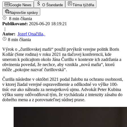
Google News
O Štandarde
Téma týždňa
Najnovšie správy
8 min čítania
Publikované:
2026-06-20 18:19:21
|
Autor:
Jozef Onačilla
,
8 min čítania
Výrok o „čurillovskej mafii“ použil prvýkrát verejne politik Boris
Kollár (Sme rodina) v roku 2021 na tlačovej konferencii, kde
smerom k policajtom okolo Jána Čurillu v kontexte ich zadržania a
obvinenia povedal, že nechce, aby vznikla „nová mafia“, ktorú
môže „pokojne nazvať čurillovská“.
Čurilla následne v októbri 2021 podal žalobu na ochranu osobnosti,
v ktorej žiadal verejné ospravedlnenie a odškodné vo výške 100-
tisíc eur ako náhradu za nemajetkovú ujmu. Advokát Peter Kubina
výšku sumy odôvodňoval tým, že vychádzala z intenzity zásahu do
dobrého mena a z porovnateľnej súdnej praxe.