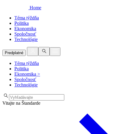
Home
Téma týždňa
Politika
Ekonomika
Spoločnosť
Technológie
Predplatné
Téma týždňa
Politika
Ekonomika
>
Spoločnosť
Technológie
Vitajte na Štandarde