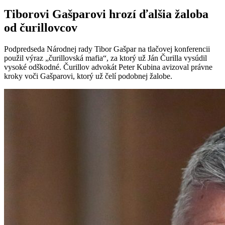
Tiborovi Gašparovi hrozí ďalšia žaloba
od čurillovcov
Podpredseda Národnej rady Tibor Gašpar na tlačovej konferencii
použil výraz „čurillovská mafia“, za ktorý už Ján Čurilla vysúdil
vysoké odškodné. Čurillov advokát Peter Kubina avizoval právne
kroky voči Gašparovi, ktorý už čelí podobnej žalobe.