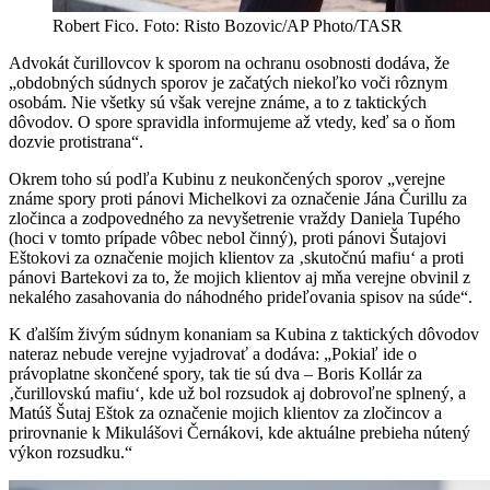
Robert Fico. Foto: Risto Bozovic/AP Photo/TASR
Advokát čurillovcov k sporom na ochranu osobnosti dodáva, že
„obdobných súdnych sporov je začatých niekoľko voči rôznym
osobám. Nie všetky sú však verejne známe, a to z taktických
dôvodov. O spore spravidla informujeme až vtedy, keď sa o ňom
dozvie protistrana“.
Okrem toho sú podľa Kubinu z neukončených sporov „verejne
známe spory proti pánovi Michelkovi za označenie Jána Čurillu za
zločinca a zodpovedného za nevyšetrenie vraždy Daniela Tupého
(hoci v tomto prípade vôbec nebol činný), proti pánovi Šutajovi
Eštokovi za označenie mojich klientov za ‚skutočnú mafiu‘ a proti
pánovi Bartekovi za to, že mojich klientov aj mňa verejne obvinil z
nekalého zasahovania do náhodného prideľovania spisov na súde“.
K ďalším živým súdnym konaniam sa Kubina z taktických dôvodov
nateraz nebude verejne vyjadrovať a dodáva: „Pokiaľ ide o
právoplatne skončené spory, tak tie sú dva – Boris Kollár za
‚čurillovskú mafiu‘, kde už bol rozsudok aj dobrovoľne splnený, a
Matúš Šutaj Eštok za označenie mojich klientov za zločincov a
prirovnanie k Mikulášovi Černákovi, kde aktuálne prebieha nútený
výkon rozsudku.“