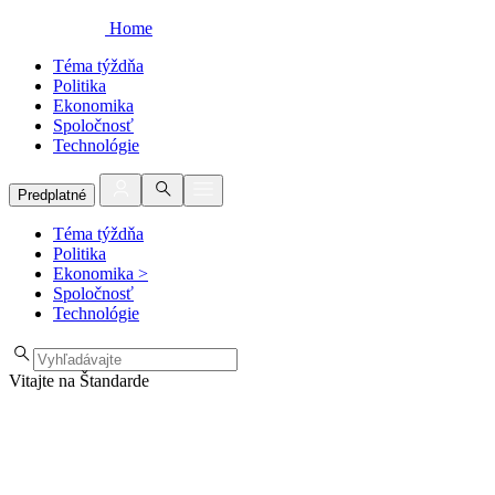
Home
Téma týždňa
Politika
Ekonomika
Spoločnosť
Technológie
Predplatné
Téma týždňa
Politika
Ekonomika
>
Spoločnosť
Technológie
Vitajte na Štandarde