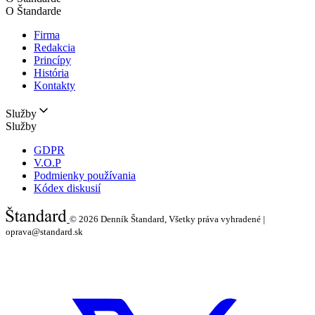
O Štandarde
Firma
Redakcia
Princípy
História
Kontakty
Služby
Služby
GDPR
V.O.P
Podmienky používania
Kódex diskusií
© 2026
Denník Štandard, Všetky práva vyhradené |
oprava@standard.sk