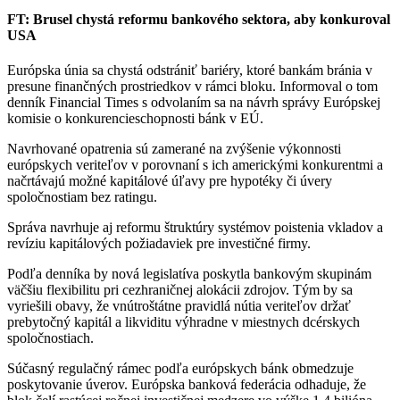
FT: Brusel chystá reformu bankového sektora, aby konkuroval
USA
Európska únia sa chystá odstrániť bariéry, ktoré bankám bránia v
presune finančných prostriedkov v rámci bloku. Informoval o tom
denník Financial Times s odvolaním sa na návrh správy Európskej
komisie o konkurencieschopnosti bánk v EÚ.
Navrhované opatrenia sú zamerané na zvýšenie výkonnosti
európskych veriteľov v porovnaní s ich americkými konkurentmi a
načrtávajú možné kapitálové úľavy pre hypotéky či úvery
spoločnostiam bez ratingu.
Správa navrhuje aj reformu štruktúry systémov poistenia vkladov a
revíziu kapitálových požiadaviek pre investičné firmy.
Podľa denníka by nová legislatíva poskytla bankovým skupinám
väčšiu flexibilitu pri cezhraničnej alokácii zdrojov. Tým by sa
vyriešili obavy, že vnútroštátne pravidlá nútia veriteľov držať
prebytočný kapitál a likviditu výhradne v miestnych dcérskych
spoločnostiach.
Súčasný regulačný rámec podľa európskych bánk obmedzuje
poskytovanie úverov. Európska banková federácia odhaduje, že