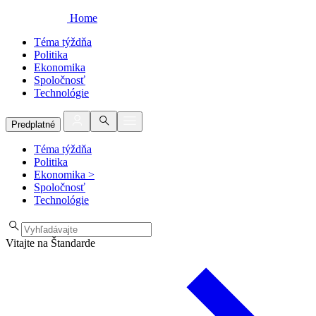
Home
Téma týždňa
Politika
Ekonomika
Spoločnosť
Technológie
Predplatné
Téma týždňa
Politika
Ekonomika
>
Spoločnosť
Technológie
Vitajte na Štandarde