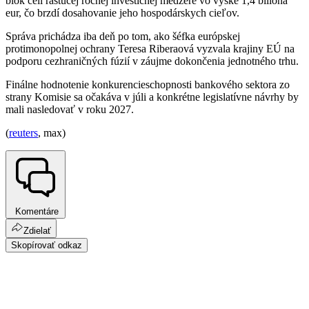
blok čelí rastúcej ročnej investičnej medzere vo výške 1,4 bilióna
eur, čo brzdí dosahovanie jeho hospodárskych cieľov.
Správa prichádza iba deň po tom, ako šéfka európskej
protimonopolnej ochrany Teresa Riberaová vyzvala krajiny EÚ na
podporu cezhraničných fúzií v záujme dokončenia jednotného trhu.
Finálne hodnotenie konkurencieschopnosti bankového sektora zo
strany Komisie sa očakáva v júli a konkrétne legislatívne návrhy by
mali nasledovať v roku 2027.
(
reuters
, max)
Komentáre
Zdielať
Skopírovať odkaz