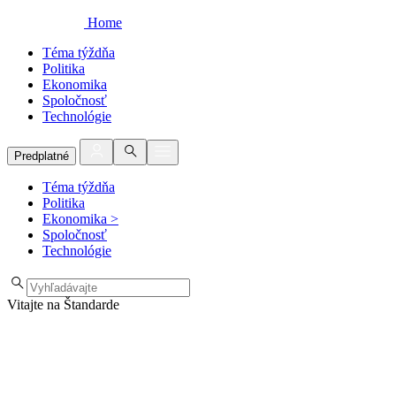
Home
Téma týždňa
Politika
Ekonomika
Spoločnosť
Technológie
Predplatné
Téma týždňa
Politika
Ekonomika
>
Spoločnosť
Technológie
Vitajte na Štandarde