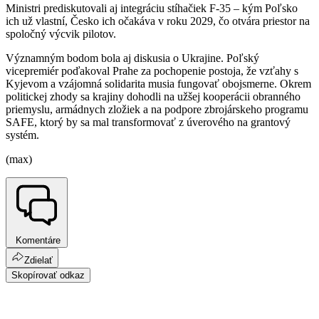
Ministri prediskutovali aj integráciu stíhačiek F-35 – kým Poľsko
ich už vlastní, Česko ich očakáva v roku 2029, čo otvára priestor na
spoločný výcvik pilotov.
Významným bodom bola aj diskusia o Ukrajine. Poľský
vicepremiér poďakoval Prahe za pochopenie postoja, že vzťahy s
Kyjevom a vzájomná solidarita musia fungovať obojsmerne. Okrem
politickej zhody sa krajiny dohodli na užšej kooperácii obranného
priemyslu, armádnych zložiek a na podpore zbrojárskeho programu
SAFE, ktorý by sa mal transformovať z úverového na grantový
systém.
(max)
Komentáre
Zdielať
Skopírovať odkaz