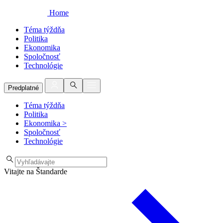
Home
Téma týždňa
Politika
Ekonomika
Spoločnosť
Technológie
Predplatné
Téma týždňa
Politika
Ekonomika
>
Spoločnosť
Technológie
Vitajte na Štandarde