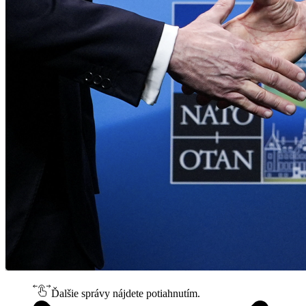
Ďalšie správy nájdete potiahnutím.