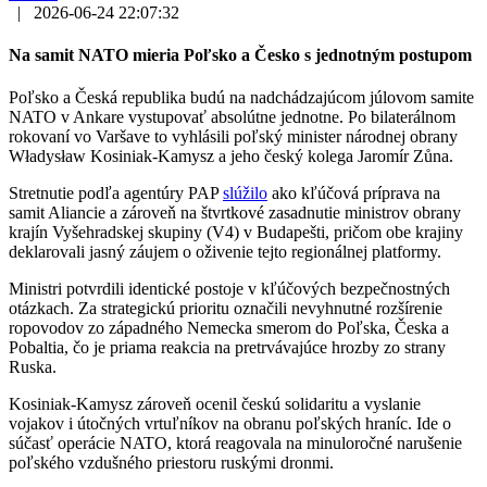
|
2026-06-24 22:07:32
Na samit NATO mieria Poľsko a Česko s jednotným postupom
Poľsko a Česká republika budú na nadchádzajúcom júlovom samite
NATO v Ankare vystupovať absolútne jednotne. Po bilaterálnom
rokovaní vo Varšave to vyhlásili poľský minister národnej obrany
Władysław Kosiniak-Kamysz a jeho český kolega Jaromír Zůna.
Stretnutie podľa agentúry PAP
slúžilo
ako kľúčová príprava na
samit Aliancie a zároveň na štvrtkové zasadnutie ministrov obrany
krajín Vyšehradskej skupiny (V4) v Budapešti, pričom obe krajiny
deklarovali jasný záujem o oživenie tejto regionálnej platformy.
Ministri potvrdili identické postoje v kľúčových bezpečnostných
otázkach. Za strategickú prioritu označili nevyhnutné rozšírenie
ropovodov zo západného Nemecka smerom do Poľska, Česka a
Pobaltia, čo je priama reakcia na pretrvávajúce hrozby zo strany
Ruska.
Kosiniak-Kamysz zároveň ocenil českú solidaritu a vyslanie
vojakov i útočných vrtuľníkov na obranu poľských hraníc. Ide o
súčasť operácie NATO, ktorá reagovala na minuloročné narušenie
poľského vzdušného priestoru ruskými dronmi.