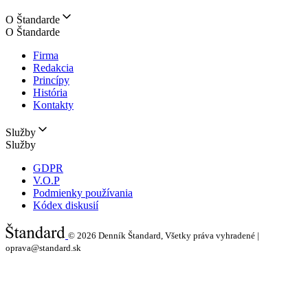
O Štandarde
O Štandarde
Firma
Redakcia
Princípy
História
Kontakty
Služby
Služby
GDPR
V.O.P
Podmienky používania
Kódex diskusií
© 2026
Denník Štandard, Všetky práva vyhradené |
oprava@standard.sk