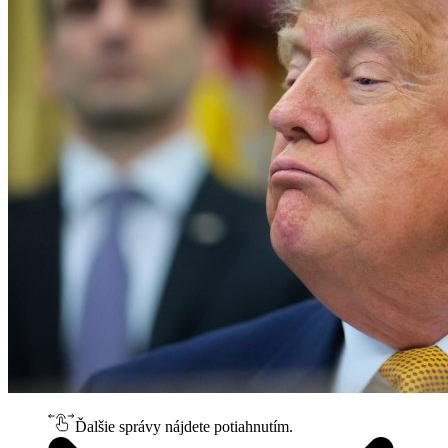
Ďalšie správy nájdete potiahnutím.