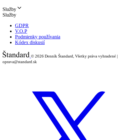
Služby
Služby
GDPR
V.O.P
Podmienky používania
Kódex diskusií
© 2026
Denník Štandard, Všetky práva vyhradené |
oprava@standard.sk