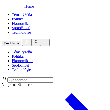
Home
Téma týždňa
Politika
Ekonomika
Spoločnosť
Technológie
Predplatné
Téma týždňa
Politika
Ekonomika
>
Spoločnosť
Technológie
Vitajte na Štandarde