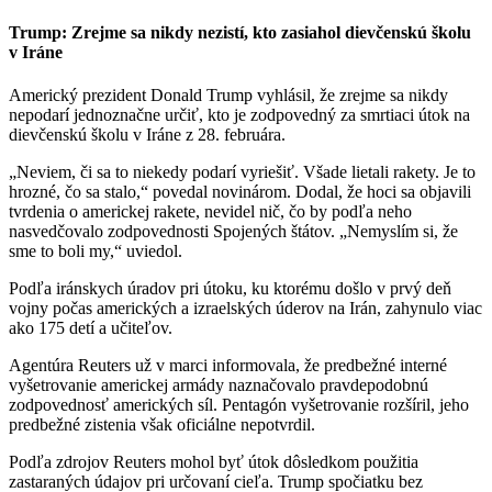
Trump: Zrejme sa nikdy nezistí, kto zasiahol dievčenskú školu
v Iráne
Americký prezident Donald Trump vyhlásil, že zrejme sa nikdy
nepodarí jednoznačne určiť, kto je zodpovedný za smrtiaci útok na
dievčenskú školu v Iráne z 28. februára.
„Neviem, či sa to niekedy podarí vyriešiť. Všade lietali rakety. Je to
hrozné, čo sa stalo,“ povedal novinárom. Dodal, že hoci sa objavili
tvrdenia o americkej rakete, nevidel nič, čo by podľa neho
nasvedčovalo zodpovednosti Spojených štátov. „Nemyslím si, že
sme to boli my,“ uviedol.
Podľa iránskych úradov pri útoku, ku ktorému došlo v prvý deň
vojny počas amerických a izraelských úderov na Irán, zahynulo viac
ako 175 detí a učiteľov.
Agentúra Reuters už v marci informovala, že predbežné interné
vyšetrovanie americkej armády naznačovalo pravdepodobnú
zodpovednosť amerických síl. Pentagón vyšetrovanie rozšíril, jeho
predbežné zistenia však oficiálne nepotvrdil.
Podľa zdrojov Reuters mohol byť útok dôsledkom použitia
zastaraných údajov pri určovaní cieľa. Trump spočiatku bez