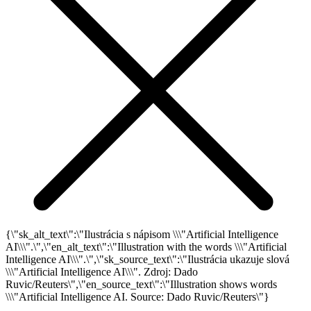
{\"sk_alt_text\":\"Ilustrácia s nápisom \\\"Artificial Intelligence
AI\\\".\",\"en_alt_text\":\"Illustration with the words \\\"Artificial
Intelligence AI\\\".\",\"sk_source_text\":\"Ilustrácia ukazuje slová
\\\"Artificial Intelligence AI\\\". Zdroj: Dado
Ruvic/Reuters\",\"en_source_text\":\"Illustration shows words
\\\"Artificial Intelligence AI. Source: Dado Ruvic/Reuters\"}