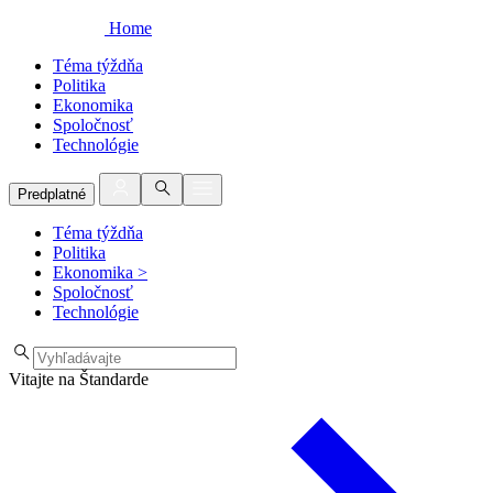
Home
Téma týždňa
Politika
Ekonomika
Spoločnosť
Technológie
Predplatné
Téma týždňa
Politika
Ekonomika
>
Spoločnosť
Technológie
Vitajte na Štandarde