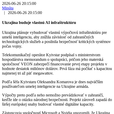
2026-06-26 20:15:00
Minúta
|
2026-06-26 20:15:00
Ukrajina buduje vlastnú AI infraštruktúru
Ukrajina plánuje vybudovať vlastnú výpočtovú infraštruktúru pre
umelú inteligenciu, aby znížila závislosť od zahraničných
technologických služieb a posilnila bezpečnosť kritických systémov
počas vojny.
Telekomunikačný operátor Kyivstar podpísal s ministerstvom
hospodárstva memorandum o spolupráci, pričom jeho materská
spoločnosť VEON zabezpečí financovanie prvej etapy projektu v
hodnote desiatok miliónov dolárov. Prvá fáza má počítať s kapacitou
najmenej tri až päť megawattov.
Podľa šéfa Kyivstaru Oleksandra Komarova je dnes najväčším
používateľom umelej inteligencie na Ukrajine armáda.
Výpočty preto podľa neho nemožno prevádzkovať v zahraničí,
keďže ide o otázku národnej bezpečnosti. Projekt zároveň zapadá do
širšej európskej snahy budovať vlastné digitálne kapacity.
Zástupcovia spoločností Microsoft a Nvidia upozornili, že Ukrajina