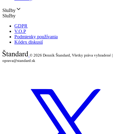
Služby
Služby
GDPR
V.O.P
Podmienky používania
Kódex diskusií
© 2026
Denník Štandard, Všetky práva vyhradené |
oprava@standard.sk