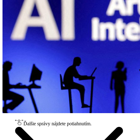
Ďalšie správy nájdete potiahnutím.