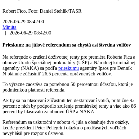
Robert Fico. Foto: Daniel Stehlík/TASR
2026-06-29 08:42:00
Minúta
|
2026-06-29 08:42:00
Prieskum: na júlové referendum sa chystá asi štvrtina voličov
Na referende o zrušení doživotnej renty pre premiéra Roberta Fica a
obnove Úradu špeciálnej prokuratúry (ÚŠP) a Národnej kriminálnej
agentúry (NAKA) sa podľa
prieskumu
agentúry Ipsos pre Denník
N plánuje zúčastniť 26,5 percenta oprávnených voličov.
To výrazne zaostáva za potrebnou 50-percentnou účasťou, ktorá je
podmienkou platnosti referenda.
Ak by sa na hlasovaní zúčastnili len deklarovaní voliči, približne 92
percent z nich by podporilo zrušenie premiérskej renty a viac ako 86
percent by hlasovalo za obnovu ÚŠP a NAKA.
Referendum sa uskutoční v sobotu 4. júla a obsahuje dve otázky,
keďže prezident Peter Pellegrini otázku o predčasných voľbách
nevyhlásil pre rozpor s ústavou.