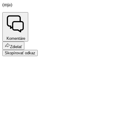
(mja)
Komentáre
Zdielať
Skopírovať odkaz