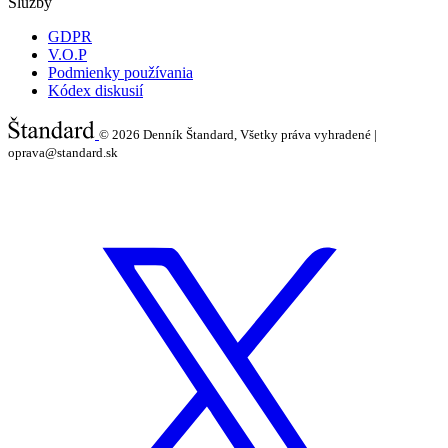
Služby
GDPR
V.O.P
Podmienky používania
Kódex diskusií
© 2026
Denník Štandard, Všetky práva vyhradené |
oprava@standard.sk