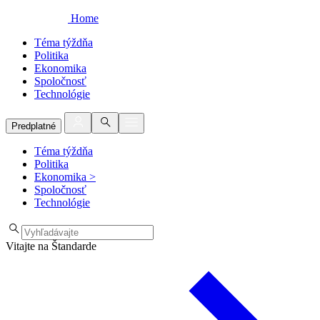
Home
Téma týždňa
Politika
Ekonomika
Spoločnosť
Technológie
Predplatné
Téma týždňa
Politika
Ekonomika
>
Spoločnosť
Technológie
Vitajte na Štandarde