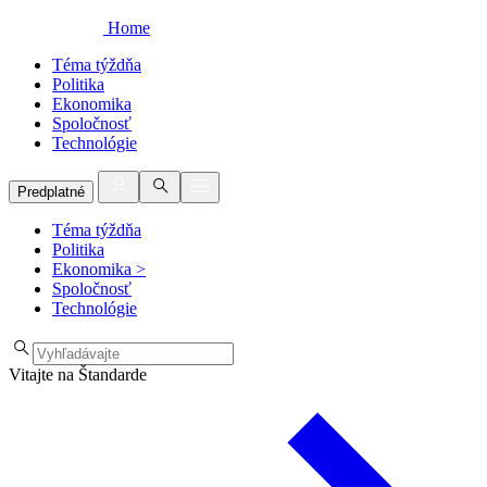
Home
Téma týždňa
Politika
Ekonomika
Spoločnosť
Technológie
Predplatné
Téma týždňa
Politika
Ekonomika
>
Spoločnosť
Technológie
Vitajte na Štandarde