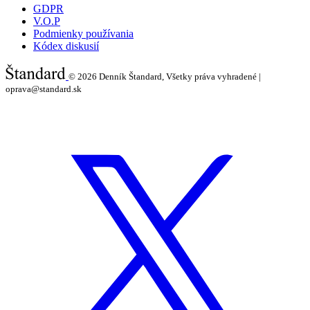
GDPR
V.O.P
Podmienky používania
Kódex diskusií
© 2026
Denník Štandard, Všetky práva vyhradené |
oprava@standard.sk