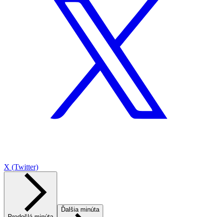
X (Twitter)
Ďalšia minúta
Predošlá minúta