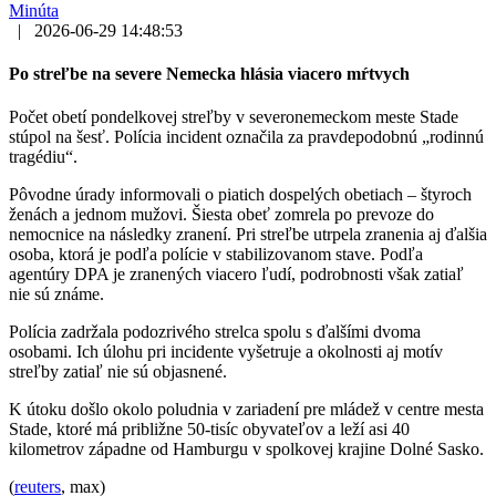
Minúta
|
2026-06-29 14:48:53
Po streľbe na severe Nemecka hlásia viacero mŕtvych
Počet obetí pondelkovej streľby v severonemeckom meste Stade
stúpol na šesť. Polícia incident označila za pravdepodobnú „rodinnú
tragédiu“.
Pôvodne úrady informovali o piatich dospelých obetiach – štyroch
ženách a jednom mužovi. Šiesta obeť zomrela po prevoze do
nemocnice na následky zranení. Pri streľbe utrpela zranenia aj ďalšia
osoba, ktorá je podľa polície v stabilizovanom stave. Podľa
agentúry DPA je zranených viacero ľudí, podrobnosti však zatiaľ
nie sú známe.
Polícia zadržala podozrivého strelca spolu s ďalšími dvoma
osobami. Ich úlohu pri incidente vyšetruje a okolnosti aj motív
streľby zatiaľ nie sú objasnené.
K útoku došlo okolo poludnia v zariadení pre mládež v centre mesta
Stade, ktoré má približne 50-tisíc obyvateľov a leží asi 40
kilometrov západne od Hamburgu v spolkovej krajine Dolné Sasko.
(
reuters
, max)