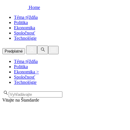
Home
Téma týždňa
Politika
Ekonomika
Spoločnosť
Technológie
Predplatné
Téma týždňa
Politika
Ekonomika
>
Spoločnosť
Technológie
Vitajte na Štandarde