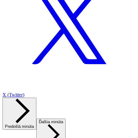
X (Twitter)
Ďalšia minúta
Predošlá minúta