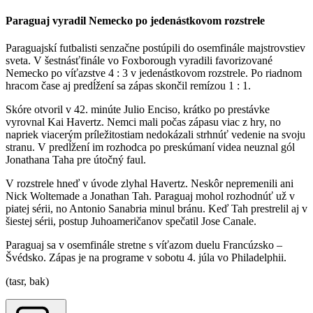
Paraguaj vyradil Nemecko po jedenástkovom rozstrele
Paraguajskí futbalisti senzačne postúpili do osemfinále majstrovstiev
sveta. V šestnásťfinále vo Foxborough vyradili favorizované
Nemecko po víťazstve 4 : 3 v jedenástkovom rozstrele. Po riadnom
hracom čase aj predĺžení sa zápas skončil remízou 1 : 1.
Skóre otvoril v 42. minúte Julio Enciso, krátko po prestávke
vyrovnal Kai Havertz. Nemci mali počas zápasu viac z hry, no
napriek viacerým príležitostiam nedokázali strhnúť vedenie na svoju
stranu. V predĺžení im rozhodca po preskúmaní videa neuznal gól
Jonathana Taha pre útočný faul.
V rozstrele hneď v úvode zlyhal Havertz. Neskôr nepremenili ani
Nick Woltemade a Jonathan Tah. Paraguaj mohol rozhodnúť už v
piatej sérii, no Antonio Sanabria minul bránu. Keď Tah prestrelil aj v
šiestej sérii, postup Juhoameričanov spečatil Jose Canale.
Paraguaj sa v osemfinále stretne s víťazom duelu Francúzsko –
Švédsko. Zápas je na programe v sobotu 4. júla vo Philadelphii.
(tasr, bak)