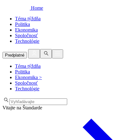
Home
Téma týždňa
Politika
Ekonomika
Spoločnosť
Technológie
Predplatné
Téma týždňa
Politika
Ekonomika
>
Spoločnosť
Technológie
Vitajte na Štandarde