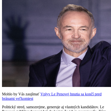
Mohlo by Vás zaujímať
Vplyv Le Penovej hnutia sa končí pred
bránami veľkomiest
Politický stred, samozrejme, generuje aj vlastných kandidátov. Le