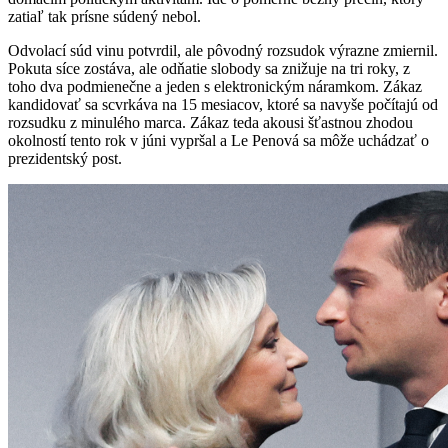
zatiaľ tak prísne súdený nebol.
Odvolací súd vinu potvrdil, ale pôvodný rozsudok výrazne zmiernil.
Pokuta síce zostáva, ale odňatie slobody sa znižuje na tri roky, z
toho dva podmienečne a jeden s elektronickým náramkom. Zákaz
kandidovať sa scvrkáva na 15 mesiacov, ktoré sa navyše počítajú od
rozsudku z minulého marca. Zákaz teda akousi šťastnou zhodou
okolností tento rok v júni vypršal a Le Penová sa môže uchádzať o
prezidentský post.