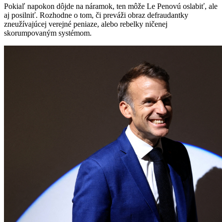
Pokiaľ napokon dôjde na náramok, ten môže Le Penovú oslabiť, ale
aj posilniť. Rozhodne o tom, či preváži obraz defraudantky
zneužívajúcej verejné peniaze, alebo rebelky ničenej
skorumpovaným systémom.