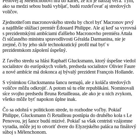
Penovej aj Mélenchonovi hrá do kariet, že ich je naozaj veľa. Tým,
ako sa medzi sebou budú vybíjať, budú rozdeľovať aj stredových
voličov.
Zjednotiteľom macronovského stredu by chcel byť Macronov prvý
a najdlhšie slúžiaci premiér Édouard Philippe. Ale aj keď sa vyrovná
s prezidentskými ambíciami ďalšieho Macronovho premiéra Attala
či súčasného ministra spravodlivosti Géralda Darmanina, nie je
zrejmé, či by jeho skôr technokratický profil mal byť v
prezidentskom zápolení úspešný.
Z ľavého stredu sa hlási Raphaël Glucksmann, ktorý úspešne viedol
socialistov do európskych volieb, predseda socialistov Olivier Faure
a nové ambície má dokonca aj bývalý prezident François Hollande.
S výnimkou Glucksmanna šancu nemajú, ale z koláča stredových
voličov môžu odkrojiť. A potom sú tu ešte republikáni. Nominovali
síce svojho predsedu Bruna Retailleaua, ale ako je u nich zvykom,
všetko môže byť napokon úplne inak.
Čo sa odohrá v politickom strede, to rozhodne voľby. Pokiaľ
Philippe, Glucksmann či Retailleau postúpia do druhého kola s Le
Penovou, jej šance budú mizivé. Pokiaľ sa však centristi vzájomne
vyradia, môže jej to otvoriť dvere do Elyzejského paláca na finálový
súboj s Mélenchonom.