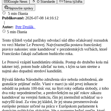
Google News
O Štandarde
Téma týždňa
Najnovšie správy
5 min čítania
Publikované:
2026-07-08 14:16:12
|
Autor:
Petr Drulák
,
5 min čítania
Tento týždeň vydal parížsky odvolací súd dlho očakávaný rozsudok
vo veci Marine Le Penovej. Najvýraznejšia postava francúzskej
pravice nakoniec smie kandidovať v prezidentských voľbách, ktoré
Francúzsko čakajú začiatkom budúceho roka.
Le Penová vzápätí kandidatúru ohlásila. Postup do druhého kola má
takmer istý, potom bude záležať na tom, s kým sa tam stretne a
najmä ako dopadnú stredoví kandidáti.
Bývalá líderka Národného združenia síce nebola oslobodená, ale
gratulácie prijímať môže. Vlani v marci ju súd prvej inštancie
odsúdil na pokutu 100-tisíc eur, na štyri roky odňatia slobody, z toho
dva roky nepodmienečne, a predovšetkým na päť rokov zákazu
kandidovať na verejnú funkciu, čím jej znemožnil uchádzať sa o
najvyšší úrad. Za vinu jej kládol, že jej strana presmerovávala
európske peniaze určené na prácu v Európskom parlamente k
domácim politickým aktivitám. Ide o pomerne bežný prečin, ktorý