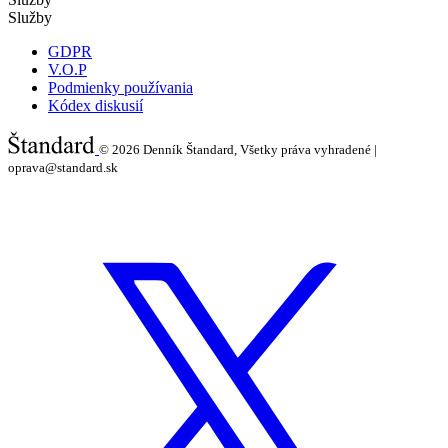
Služby
GDPR
V.O.P
Podmienky používania
Kódex diskusií
© 2026
Denník Štandard, Všetky práva vyhradené |
oprava@standard.sk