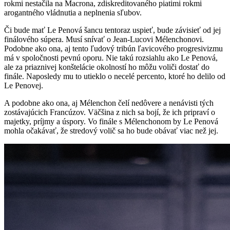
rokmi nestačila na Macrona, zdiskreditovaného piatimi rokmi
arogantného vládnutia a neplnenia sľubov.
Či bude mať Le Penová šancu tentoraz uspieť, bude závisieť od jej
finálového súpera. Musí snívať o Jean-Lucovi Mélenchonovi.
Podobne ako ona, aj tento ľudový tribún ľavicového progresivizmu
má v spoločnosti pevnú oporu. Nie takú rozsiahlu ako Le Penová,
ale za priaznivej konštelácie okolností ho môžu voliči dostať do
finále. Naposledy mu to utieklo o necelé percento, ktoré ho delilo od
Le Penovej.
A podobne ako ona, aj Mélenchon čelí nedôvere a nenávisti tých
zostávajúcich Francúzov. Väčšina z nich sa bojí, že ich pripraví o
majetky, príjmy a úspory. Vo finále s Mélenchonom by Le Penová
mohla očakávať, že stredový volič sa ho bude obávať viac než jej.