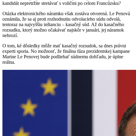
kandidát nepretržite stretávať s voličmi po celom Francúzsku?
Otázka elektronického náramku však zostáva otvorená. Le Penová
oznámila, že sa aj proti rozhodnutiu odvolacieho súdu odvolá,
tentoraz na najvyššiu inštanciu – kasačný súd. Až do kasačného
rozsudku, ktorý možno očakávať najskôr v januári, jej náramok
nehrozí.
O tom, ké dôsledky môže mať kasačný rozsudok, sa dnes právni
experti sporia. No možnosť, že finálna fáza prezidentskej kampane
Marine Le Penovej bude podliehať súdnemu dohľadu, je úplne
reálna.