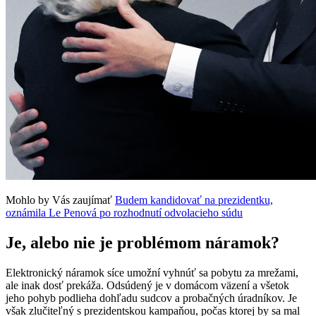
Mohlo by Vás zaujímať
Budem kandidovať na prezidentku,
oznámila Le Penová po rozhodnutí odvolacieho súdu
Je, alebo nie je problémom náramok?
Elektronický náramok síce umožní vyhnúť sa pobytu za mrežami,
ale inak dosť prekáža. Odsúdený je v domácom väzení a všetok
jeho pohyb podlieha dohľadu sudcov a probačných úradníkov. Je
však zlučiteľný s prezidentskou kampaňou, počas ktorej by sa mal