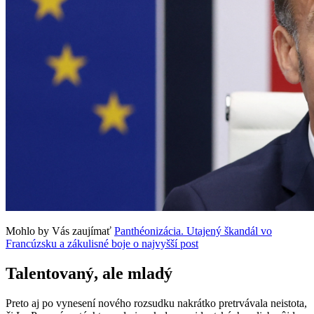
Mohlo by Vás zaujímať
Panthéonizácia. Utajený škandál vo
Francúzsku a zákulisné boje o najvyšší post
Talentovaný, ale mladý
Preto aj po vynesení nového rozsudku nakrátko pretrvávala neistota,