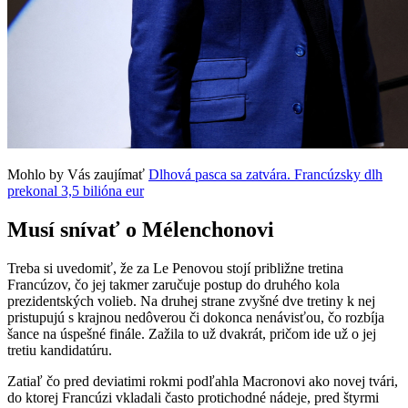
Mohlo by Vás zaujímať
Dlhová pasca sa zatvára. Francúzsky dlh
prekonal 3,5 bilióna eur
Musí snívať o Mélenchonovi
Treba si uvedomiť, že za Le Penovou stojí približne tretina
Francúzov, čo jej takmer zaručuje postup do druhého kola
prezidentských volieb. Na druhej strane zvyšné dve tretiny k nej
pristupujú s krajnou nedôverou či dokonca nenávisťou, čo rozbíja
šance na úspešné finále. Zažila to už dvakrát, pričom ide už o jej
tretiu kandidatúru.
Zatiaľ čo pred deviatimi rokmi podľahla Macronovi ako novej tvári,
do ktorej Francúzi vkladali často protichodné nádeje, pred štyrmi