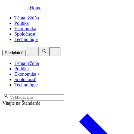
Home
Téma týždňa
Politika
Ekonomika
Spoločnosť
Technológie
Predplatné
Téma týždňa
Politika
Ekonomika
>
Spoločnosť
Technológie
Vitajte na Štandarde