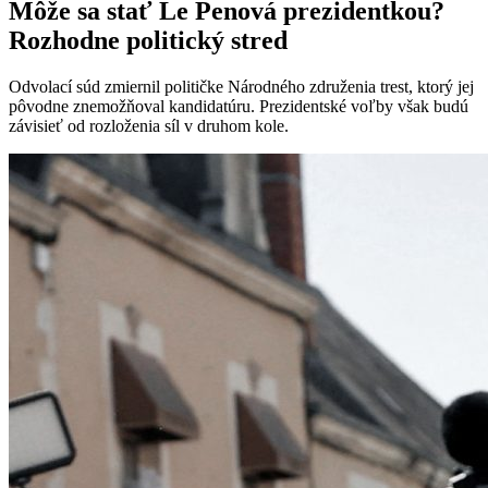
Môže sa stať Le Penová prezidentkou?
Rozhodne politický stred
Odvolací súd zmiernil političke Národného združenia trest, ktorý jej
pôvodne znemožňoval kandidatúru. Prezidentské voľby však budú
závisieť od rozloženia síl v druhom kole.