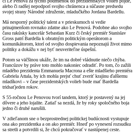
či Le Penová za týchto podmienok do prezidentských volieb pôjde,
alebo či radšej nepodporí svojho chránenca a súčasne predsedu
svojej strany Národné združenie, mladučkého Jordana Bardellu.
Má nesporný politický talent a v prieskumoch si vedie
prinajmenšom rovnako zdatne ako Le Penová. Podobne ako svojho
času rakúsky kancelár Sebastian Kurz či český premiér Stanislav
Gross patrí Bardella k obratným politickým operátorom a
komunikátorom, ktorí od svojho dospievania nepoznajú život mimo
politiky a dokážu v nej byť neuveriteľne úspešní.
Potom sa väčšinou ukáže, že im na dobré vládnutie niečo chýba.
Francúzov by práve toto mohlo nakoniec odradiť. Po tom, čo zažili
mladého prezidenta Emmanuela Macrona a ešte mladšieho premiéra
Gabriela Attala, by ich mohla prejsť chuť zveriť krajinu ďalšiemu
mladíkovi – v čase prezidentských volieb bude mať Bardella
tridsaťjeden rokov.
S 55-ročnou Le Penovou tvorí tandem, ktorý je postavený na jej
dôvere a jeho lojalite. Zatiaľ sa nezdá, že by roky spoločného boja
jedno či druhé narušili.
V zdieľanom sne o bezprostrednej politickej budúcnosti vystupuje
ona ako prezidentka a on ako premiér. Hneď po vynesení rozsudku
sa stretli a potvrdili si, že chcú pokračovať v nastúpenej ceste.