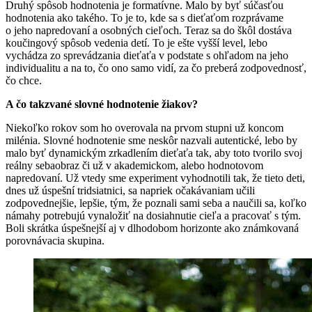
Druhý spôsob hodnotenia je formatívne. Malo by byť súčasťou
hodnotenia ako takého. To je to, kde sa s dieťaťom rozprávame
o jeho napredovaní a osobných cieľoch. Teraz sa do škôl dostáva
koučingový spôsob vedenia detí. To je ešte vyšší level, lebo
vychádza zo sprevádzania dieťaťa v podstate s ohľadom na jeho
individualitu a na to, čo ono samo vidí, za čo preberá zodpovednosť,
čo chce.
A čo takzvané slovné hodnotenie žiakov?
Niekoľko rokov som ho overovala na prvom stupni už koncom
milénia. Slovné hodnotenie sme neskôr nazvali autentické, lebo by
malo byť dynamickým zrkadlením dieťaťa tak, aby toto tvorilo svoj
reálny sebaobraz či už v akademickom, alebo hodnotovom
napredovaní. Už vtedy sme experiment vyhodnotili tak, že tieto deti,
dnes už úspešní tridsiatnici, sa napriek očakávaniam učili
zodpovednejšie, lepšie, tým, že poznali sami seba a naučili sa, koľko
námahy potrebujú vynaložiť na dosiahnutie cieľa a pracovať s tým.
Boli skrátka úspešnejší aj v dlhodobom horizonte ako známkovaná
porovnávacia skupina.