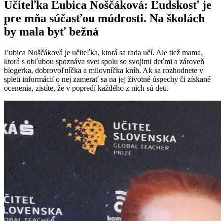
Učiteľka Ľubica Noščáková: Ľudskosť je
pre mňa súčasťou múdrosti. Na školách
by mala byť bežná
Ľubica Noščáková je učiteľka, ktorá sa rada učí. Ale tiež mama,
ktorá s obľubou spoznáva svet spolu so svojimi deťmi a zároveň
blogerka, dobrovoľníčka a milovníčka kníh. Ak sa rozhodnete v
spleti informácií o nej zamerať sa na jej životné úspechy či získané
ocenenia, zistíte, že v popredí každého z nich sú deti.