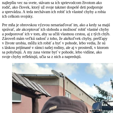
najlepšiu vec na svete, stávam sa ich sprievodcom životom ako
rodič, ako človek, ktorý už svoje takmer dospelé deti podporuje
a sprevádza. A teda nechávam ich robiť ich vlastné chyby a robia
ich celkom svojsky.
Pre mňa je obrovskou výzvou nenariaďovať im, ako a kedy sa majú
správať, ale akceptovať ich slobodu a možnosť robiť vlastné chyby
a podporovať ich v tom, aby sa učili vlastnou cestou, aj z tých chýb.
Zároveň mám veľkú radosť z toho, že akékoľvek chyby, prešľapy
v živote urobia, môžu ich robiť a byť v pohode, lebo vedia, že sú
s láskou prijímané v rámci našej rodiny, ale aj v prostredí, v ktorom
sa pohybujú. A my zasa vieme byť v pohode, lebo vidíme, ako
svoje chyby reflektujú, učia sa z nich a napredujú.