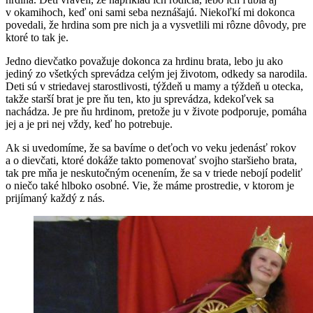
v okamihoch, keď oni sami seba neznášajú. Niekoľkí mi dokonca
povedali, že hrdina som pre nich ja a vysvetlili mi rôzne dôvody, pre
ktoré to tak je.
Jedno dievčatko považuje dokonca za hrdinu brata, lebo ju ako
jediný zo všetkých sprevádza celým jej životom, odkedy sa narodila.
Deti sú v striedavej starostlivosti, týždeň u mamy a týždeň u otecka,
takže starší brat je pre ňu ten, kto ju sprevádza, kdekoľvek sa
nachádza. Je pre ňu hrdinom, pretože ju v živote podporuje, pomáha
jej a je pri nej vždy, keď ho potrebuje.
Ak si uvedomíme, že sa bavíme o deťoch vo veku jedenásť rokov
a o dievčati, ktoré dokáže takto pomenovať svojho staršieho brata,
tak pre mňa je neskutočným ocenením, že sa v triede nebojí podeliť
o niečo také hlboko osobné. Vie, že máme prostredie, v ktorom je
prijímaný každý z nás.