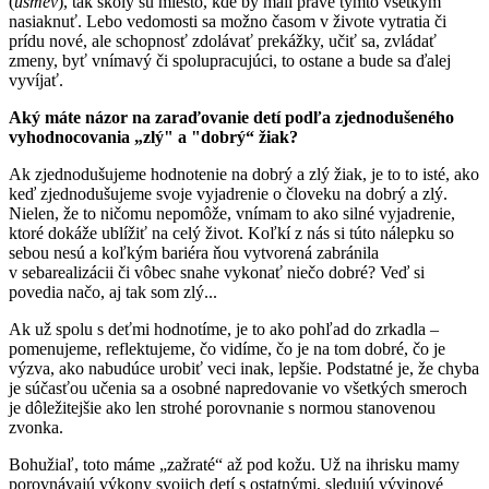
(
úsmev
), tak školy sú miesto, kde by mali práve týmto všetkým
nasiaknuť. Lebo vedomosti sa možno časom v živote vytratia či
prídu nové, ale schopnosť zdolávať prekážky, učiť sa, zvládať
zmeny, byť vnímavý či spolupracujúci, to ostane a bude sa ďalej
vyvíjať.
Aký máte názor na zaraďovanie detí podľa zjednodušeného
vyhodnocovania „zlý" a "dobrý“ žiak?
Ak zjednodušujeme hodnotenie na dobrý a zlý žiak, je to to isté, ako
keď zjednodušujeme svoje vyjadrenie o človeku na dobrý a zlý.
Nielen, že to ničomu nepomôže, vnímam to ako silné vyjadrenie,
ktoré dokáže ublížiť na celý život. Koľkí z nás si túto nálepku so
sebou nesú a koľkým bariéra ňou vytvorená zabránila
v sebarealizácii či vôbec snahe vykonať niečo dobré? Veď si
povedia načo, aj tak som zlý...
Ak už spolu s deťmi hodnotíme, je to ako pohľad do zrkadla –
pomenujeme, reflektujeme, čo vidíme, čo je na tom dobré, čo je
výzva, ako nabudúce urobiť veci inak, lepšie. Podstatné je, že chyba
je súčasťou učenia sa a osobné napredovanie vo všetkých smeroch
je dôležitejšie ako len strohé porovnanie s normou stanovenou
zvonka.
Bohužiaľ, toto máme „zažraté“ až pod kožu. Už na ihrisku mamy
porovnávajú výkony svojich detí s ostatnými, sledujú vývinové