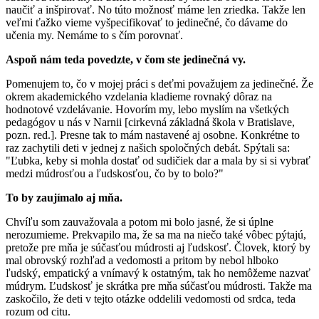
naučiť a inšpirovať. No túto možnosť máme len zriedka. Takže len
veľmi ťažko vieme vyšpecifikovať to jedinečné, čo dávame do
učenia my. Nemáme to s čím porovnať.
Aspoň nám teda povedzte, v čom ste jedinečná vy.
Pomenujem to, čo v mojej práci s deťmi považujem za jedinečné. Že
okrem akademického vzdelania kladieme rovnaký dôraz na
hodnotové vzdelávanie. Hovorím my, lebo myslím na všetkých
pedagógov u nás v Narnii [cirkevná základná škola v Bratislave,
pozn. red.]. Presne tak to mám nastavené aj osobne. Konkrétne to
raz zachytili deti v jednej z našich spoločných debát. Spýtali sa:
"Ľubka, keby si mohla dostať od sudičiek dar a mala by si si vybrať
medzi múdrosťou a ľudskosťou, čo by to bolo?"
To by zaujímalo aj mňa.
Chvíľu som zauvažovala a potom mi bolo jasné, že si úplne
nerozumieme. Prekvapilo ma, že sa ma na niečo také vôbec pýtajú,
pretože pre mňa je súčasťou múdrosti aj ľudskosť. Človek, ktorý by
mal obrovský rozhľad a vedomosti a pritom by nebol hlboko
ľudský, empatický a vnímavý k ostatným, tak ho nemôžeme nazvať
múdrym. Ľudskosť je skrátka pre mňa súčasťou múdrosti. Takže ma
zaskočilo, že deti v tejto otázke oddelili vedomosti od srdca, teda
rozum od citu.