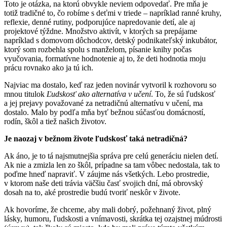
Toto je otázka, na ktorú obvykle neviem odpovedať. Pre mňa je
totiž tradičné to, čo robíme s deťmi v triede – napríklad ranné kruhy,
reflexie, denné rutiny, podporujúce napredovanie detí, ale aj
projektové týždne. Množstvo aktivít, v ktorých sa prepájame
napríklad s domovom dôchodcov, detský podnikateľský inkubátor,
ktorý som rozbehla spolu s manželom, písanie knihy počas
vyučovania, formatívne hodnotenie aj to, že deti hodnotia moju
prácu rovnako ako ja tú ich.
Najviac ma dostalo, keď raz jeden novinár vytvoril k rozhovoru so
mnou titulok
Ľudskosť ako alternatíva v učení
. To, že sú ľudskosť
a jej prejavy považované za netradičnú alternatívu v učení, ma
dostalo. Malo by podľa mňa byť bežnou súčasťou domácností,
rodín, škôl a tiež našich životov.
Je naozaj v bežnom živote ľudskosť taká netradičná?
Ak áno, je to tá najsmutnejšia správa pre celú generáciu nielen detí.
Ak nie a zmizla len zo škôl, prípadne sa tam vôbec nedostala, tak to
poďme hneď napraviť. V záujme nás všetkých. Lebo prostredie,
v ktorom naše deti trávia väčšiu časť svojich dní, má obrovský
dosah na to, aké prostredie budú tvoriť neskôr v živote.
Ak hovoríme, že chceme, aby mali dobrý, požehnaný život, plný
lásky, humoru, ľudskosti a vnímavosti, skrátka tej ozajstnej múdrosti