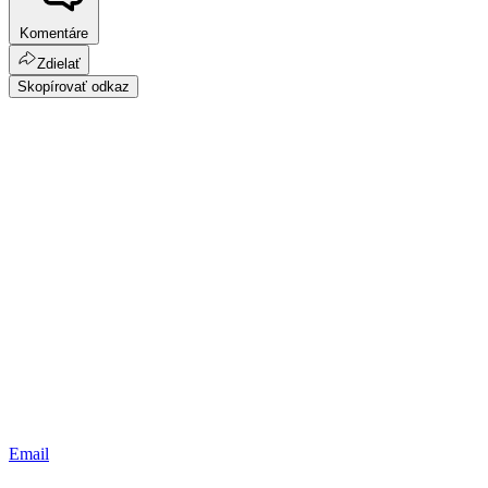
Komentáre
Zdielať
Skopírovať odkaz
Email