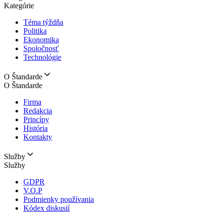
Kategórie
Téma týždňa
Politika
Ekonomika
Spoločnosť
Technológie
O Štandarde
O Štandarde
Firma
Redakcia
Princípy
História
Kontakty
Služby
Služby
GDPR
V.O.P
Podmienky používania
Kódex diskusií