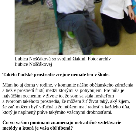
Ľubica Noščáková so svojimi žiakmi. Foto: archív
Ľubice Noščákovej
Takéto ľudské prostredie zrejme nemáte len v škole.
Mám ho aj doma v rodine, v komunite nášho občianskeho združenia
a tiež v prostredí ľudí, medzi ktorými sa pohybujem. Pre mňa je
najväčším ocenením v živote to, že som sa stala nositeľom
a tvorcom takéhoto prostredia, že môžem žiť život taký, aký žijem,
že zaň môžem byť vďačná a že môžem mať radosť z každého dňa,
ktorý je naplnený práve takýmito vzácnymi drobnosťami.
Čo vo vašom ponímaní znamenajú netradičné vzdelávacie
metódy a ktorá je vaša obľúbená?