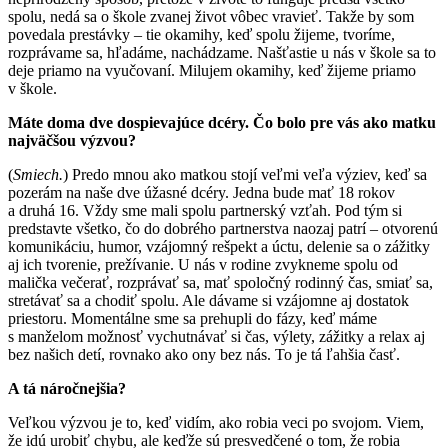
spolu, nedá sa o škole zvanej život vôbec vravieť. Takže by som
povedala prestávky – tie okamihy, keď spolu žijeme, tvoríme,
rozprávame sa, hľadáme, nachádzame. Našťastie u nás v škole sa to
deje priamo na vyučovaní. Milujem okamihy, keď žijeme priamo
v škole.
Máte doma dve dospievajúce dcéry. Čo bolo pre vás ako matku
najväčšou výzvou?
(
Smiech.
) Predo mnou ako matkou stojí veľmi veľa výziev, keď sa
pozerám na naše dve úžasné dcéry. Jedna bude mať 18 rokov
a druhá 16. Vždy sme mali spolu partnerský vzťah. Pod tým si
predstavte všetko, čo do dobrého partnerstva naozaj patrí – otvorenú
komunikáciu, humor, vzájomný rešpekt a úctu, delenie sa o zážitky
aj ich tvorenie, prežívanie. U nás v rodine zvykneme spolu od
malička večerať, rozprávať sa, mať spoločný rodinný čas, smiať sa,
stretávať sa a chodiť spolu. Ale dávame si vzájomne aj dostatok
priestoru. Momentálne sme sa prehupli do fázy, keď máme
s manželom možnosť vychutnávať si čas, výlety, zážitky a relax aj
bez našich detí, rovnako ako ony bez nás. To je tá ľahšia časť.
A tá náročnejšia?
Veľkou výzvou je to, keď vidím, ako robia veci po svojom. Viem,
že idú urobiť chybu, ale keďže sú presvedčené o tom, že robia