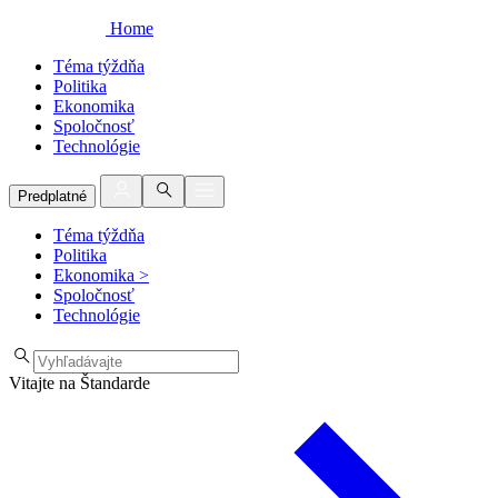
Home
Téma týždňa
Politika
Ekonomika
Spoločnosť
Technológie
Predplatné
Téma týždňa
Politika
Ekonomika
>
Spoločnosť
Technológie
Vitajte na Štandarde