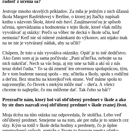
radosť z učenia sa?
Jestvuje mnoho skvelých príkladov. Za mňa je jedným z nich úžasná
škola Margret Rasfeldovej v Berlíne, o ktorej jej žiačky napísali
knihu s názvom
Škola, ktorá nás baví
. Zaujímavosťou je spôsob
učenia, sprevádzania a hodnotenia v tejto škole, ktoré však môžu
vyvolávať aj otázky: Prečo sa vôbec tie decká v škole učia, keď
nemusia? Keď nie sú nútené známkami do výkonov, ani nijako inak
na ne nie je vytváraný nátlak, aby sa učili?
Chápem, že toto u nás vyvoláva otázniky. Opäť je to isté dedičstvo.
Ako často som aj ja sama počúvala: „Pani učiteľka, nebojte sa na
nich nakričať. Nech sa vás boja, aj my sme sa báli a akí sú z nás
teraz dobrí ľudia.“ To sa dá zmeniť len otvorenou spoluprácou, tým,
že v tom budeme naozaj spolu – my, učitelia a školy, spolu s rodičmi
a deťmi. Bez strachu na ktorejkoľvek strane. Veď máme spolu to
najcennejšie, čo človek s niekým môže mať – dieťa. A všetci
chceme to najlepšie, čo mu môžeme dať. Tak čoho sa báť?
Prezraďte nám, ktorý bol váš obľúbený predmet v škole a ako
by ste dnes nazvali svoj obľúbený predmet v škole zvanej život.
Moja dcéra na túto otázku raz odpovedala, že stolička. Lebo veď
obľúbený predmet. Smejeme sa na tom, ale pre mňa je to smiech cez
slzy. Kým sa totiž v škole delia hodiny a predmety, čo je úplne
neprirodzený spôsob, pretože v živote to funguje predsa všetko