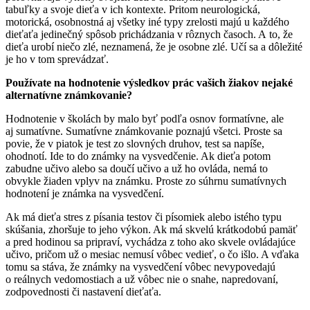
tabuľky a svoje dieťa v ich kontexte. Pritom neurologická,
motorická, osobnostná aj všetky iné typy zrelosti majú u každého
dieťaťa jedinečný spôsob prichádzania v rôznych časoch. A to, že
dieťa urobí niečo zlé, neznamená, že je osobne zlé. Učí sa a dôležité
je ho v tom sprevádzať.
Používate na hodnotenie výsledkov prác vašich žiakov nejaké
alternatívne známkovanie?
Hodnotenie v školách by malo byť podľa osnov formatívne, ale
aj sumatívne. Sumatívne známkovanie poznajú všetci. Proste sa
povie, že v piatok je test zo slovných druhov, test sa napíše,
ohodnotí. Ide to do známky na vysvedčenie. Ak dieťa potom
zabudne učivo alebo sa doučí učivo a už ho ovláda, nemá to
obvykle žiaden vplyv na známku. Proste zo súhrnu sumatívnych
hodnotení je známka na vysvedčení.
Ak má dieťa stres z písania testov či písomiek alebo istého typu
skúšania, zhoršuje to jeho výkon. Ak má skvelú krátkodobú pamäť
a pred hodinou sa pripraví, vychádza z toho ako skvele ovládajúce
učivo, pričom už o mesiac nemusí vôbec vedieť, o čo išlo. A vďaka
tomu sa stáva, že známky na vysvedčení vôbec nevypovedajú
o reálnych vedomostiach a už vôbec nie o snahe, napredovaní,
zodpovednosti či nastavení dieťaťa.