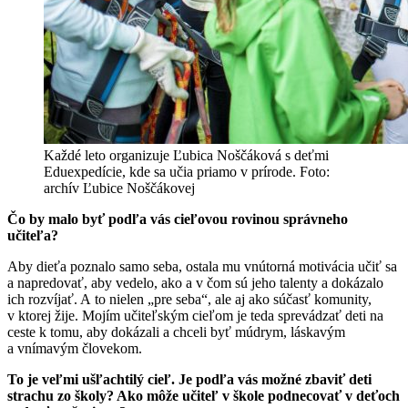
Každé leto organizuje Ľubica Noščáková s deťmi
Eduexpedície, kde sa učia priamo v prírode. Foto:
archív Ľubice Noščákovej
Čo by malo byť podľa vás cieľovou rovinou správneho
učiteľa?
Aby dieťa poznalo samo seba, ostala mu vnútorná motivácia učiť sa
a napredovať, aby vedelo, ako a v čom sú jeho talenty a dokázalo
ich rozvíjať. A to nielen „pre seba“, ale aj ako súčasť komunity,
v ktorej žije. Mojím učiteľským cieľom je teda sprevádzať deti na
ceste k tomu, aby dokázali a chceli byť múdrym, láskavým
a vnímavým človekom.
To je veľmi ušľachtilý cieľ. Je podľa vás možné zbaviť deti
strachu zo školy? Ako môže učiteľ v škole podnecovať v deťoch