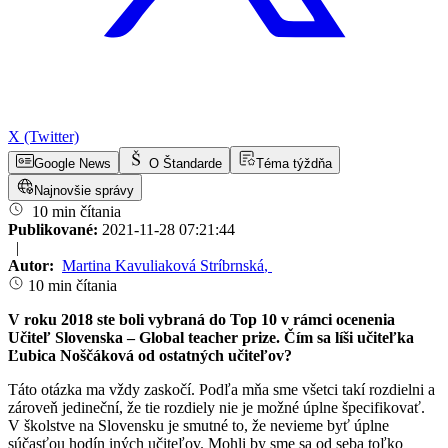
X (Twitter)
Google News
O Štandarde
Téma týždňa
Najnovšie správy
10 min čítania
Publikované:
2021-11-28 07:21:44
|
Autor:
Martina Kavuliaková Stríbrnská
,
10 min čítania
V roku 2018 ste boli vybraná do Top 10 v rámci ocenenia
Učiteľ Slovenska
–
G
lobal teacher prize. Čím sa líši učiteľka
Ľubica Noščáková od ostatných učiteľov?
Táto otázka ma vždy zaskočí. Podľa mňa sme všetci takí rozdielni a
zároveň jedineční, že tie rozdiely nie je možné úplne špecifikovať.
V školstve na Slovensku je smutné to, že nevieme byť úplne
súčasťou hodín iných učiteľov. Mohli by sme sa od seba toľko