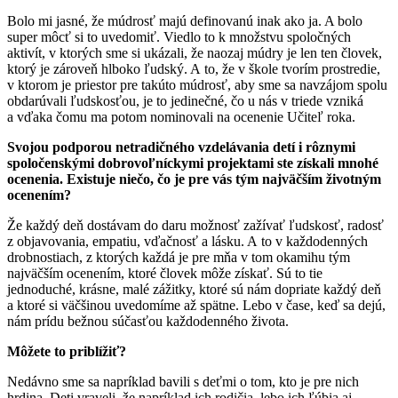
Bolo mi jasné, že múdrosť majú definovanú inak ako ja. A bolo
super môcť si to uvedomiť. Viedlo to k množstvu spoločných
aktivít, v ktorých sme si ukázali, že naozaj múdry je len ten človek,
ktorý je zároveň hlboko ľudský. A to, že v škole tvorím prostredie,
v ktorom je priestor pre takúto múdrosť, aby sme sa navzájom spolu
obdarúvali ľudskosťou, je to jedinečné, čo u nás v triede vzniká
a vďaka čomu ma potom nominovali na ocenenie Učiteľ roka.
Svojou podporou netradičného vzdelávania detí i rôznymi
spoločenskými dobrovoľníckymi projektami ste získali mnohé
ocenenia. Existuje niečo, čo je pre vás tým najväčším životným
ocenením?
Že každý deň dostávam do daru možnosť zažívať ľudskosť, radosť
z objavovania, empatiu, vďačnosť a lásku. A to v každodenných
drobnostiach, z ktorých každá je pre mňa v tom okamihu tým
najväčším ocenením, ktoré človek môže získať. Sú to tie
jednoduché, krásne, malé zážitky, ktoré sú nám dopriate každý deň
a ktoré si väčšinou uvedomíme až spätne. Lebo v čase, keď sa dejú,
nám prídu bežnou súčasťou každodenného života.
Môžete to priblížiť?
Nedávno sme sa napríklad bavili s deťmi o tom, kto je pre nich
hrdina. Deti vraveli, že napríklad ich rodičia, lebo ich ľúbia aj