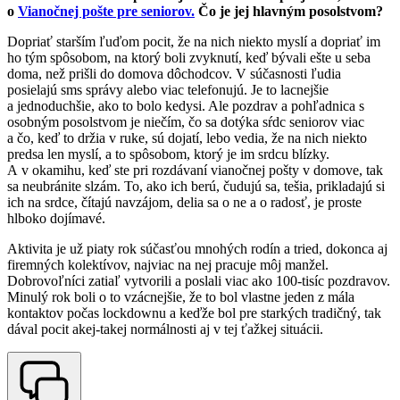
o
Vianočnej pošte pre seniorov.
Čo je jej hlavným posolstvom?
Dopriať starším ľuďom pocit, že na nich niekto myslí a dopriať im
ho tým spôsobom, na ktorý boli zvyknutí, keď bývali ešte u seba
doma, než prišli do domova dôchodcov. V súčasnosti ľudia
posielajú sms správy alebo viac telefonujú. Je to lacnejšie
a jednoduchšie, ako to bolo kedysi. Ale pozdrav a pohľadnica s
osobným posolstvom je niečím, čo sa dotýka sŕdc seniorov viac
a čo, keď to držia v ruke, sú dojatí, lebo vedia, že na nich niekto
predsa len myslí, a to spôsobom, ktorý je im srdcu blízky.
A v okamihu, keď ste pri rozdávaní vianočnej pošty v domove, tak
sa neubránite slzám. To, ako ich berú, čudujú sa, tešia, prikladajú si
ich na srdce, čítajú navzájom, delia sa o ne a o radosť, je proste
hlboko dojímavé.
Aktivita je už piaty rok súčasťou mnohých rodín a tried, dokonca aj
firemných kolektívov, najviac na nej pracuje môj manžel.
Dobrovoľníci zatiaľ vytvorili a poslali viac ako 100-tisíc pozdravov.
Minulý rok boli o to vzácnejšie, že to bol vlastne jeden z mála
kontaktov počas lockdownu a keďže bol pre starkých tradičný, tak
dával pocit akej-takej normálnosti aj v tej ťažkej situácii.