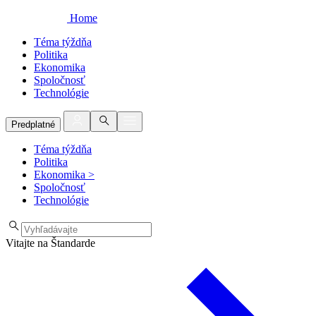
Home
Téma týždňa
Politika
Ekonomika
Spoločnosť
Technológie
Predplatné
Téma týždňa
Politika
Ekonomika
>
Spoločnosť
Technológie
Vitajte na Štandarde