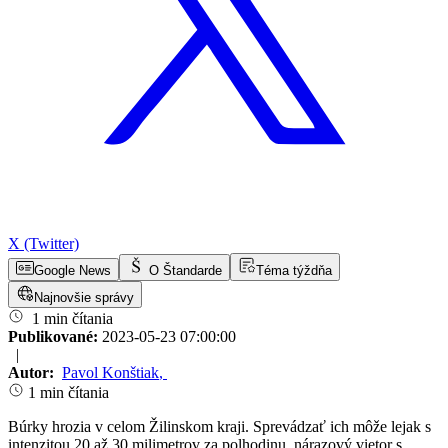
X (Twitter)
Google News
O Štandarde
Téma týždňa
Najnovšie správy
1 min čítania
Publikované:
2023-05-23 07:00:00
|
Autor:
Pavol Konštiak
,
1 min čítania
Búrky hrozia v celom Žilinskom kraji. Sprevádzať ich môže lejak s
intenzitou 20 až 30 milimetrov za polhodinu, nárazový vietor s