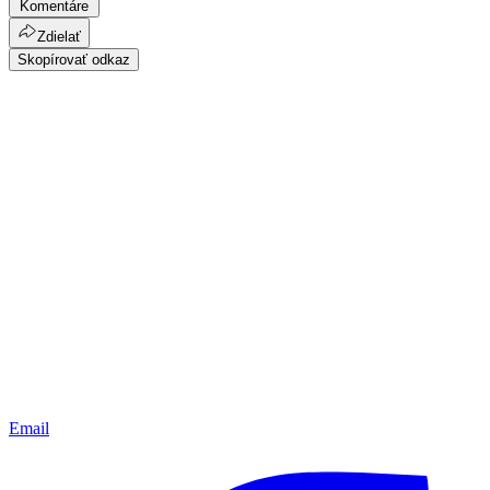
Komentáre
Zdielať
Skopírovať odkaz
Email