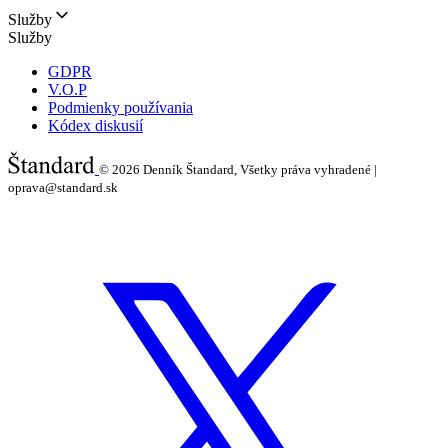
Služby
Služby
GDPR
V.O.P
Podmienky používania
Kódex diskusií
© 2026
Denník Štandard, Všetky práva vyhradené |
oprava@standard.sk