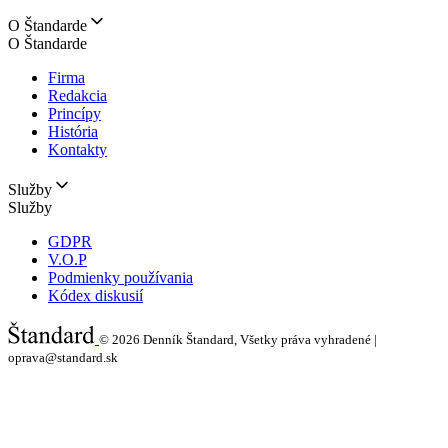
O Štandarde
O Štandarde
Firma
Redakcia
Princípy
História
Kontakty
Služby
Služby
GDPR
V.O.P
Podmienky používania
Kódex diskusií
© 2026
Denník Štandard, Všetky práva vyhradené |
oprava@standard.sk