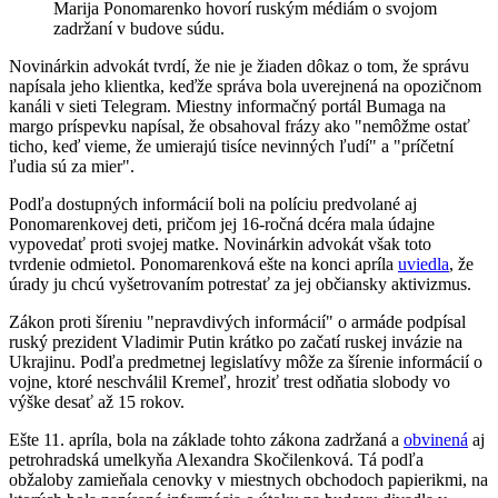
Marija Ponomarenko hovorí ruským médiám o svojom
zadržaní v budove súdu.
Novinárkin advokát tvrdí, že nie je žiaden dôkaz o tom, že správu
napísala jeho klientka, keďže správa bola uverejnená na opozičnom
kanáli v sieti Telegram. Miestny informačný portál Bumaga na
margo príspevku napísal, že obsahoval frázy ako "nemôžme ostať
ticho, keď vieme, že umierajú tisíce nevinných ľudí" a "príčetní
ľudia sú za mier".
Podľa dostupných informácií boli na políciu predvolané aj
Ponomarenkovej deti, pričom jej 16-ročná dcéra mala údajne
vypovedať proti svojej matke. Novinárkin advokát však toto
tvrdenie odmietol. Ponomarenková ešte na konci apríla
uviedla
, že
úrady ju chcú vyšetrovaním potrestať za jej občiansky aktivizmus.
Zákon proti šíreniu "nepravdivých informácií" o armáde podpísal
ruský prezident Vladimir Putin krátko po začatí ruskej invázie na
Ukrajinu. Podľa predmetnej legislatívy môže za šírenie informácií o
vojne, ktoré neschválil Kremeľ, hroziť trest odňatia slobody vo
výške desať až 15 rokov.
Ešte 11. apríla, bola na základe tohto zákona zadržaná a
obvinená
aj
petrohradská umelkyňa Alexandra Skočilenková. Tá podľa
obžaloby zamieňala cenovky v miestnych obchodoch papierikmi, na