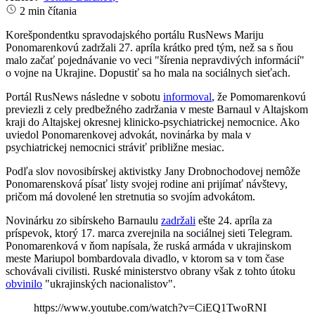
2 min čítania
Korešpondentku spravodajského portálu RusNews Mariju
Ponomarenkovú zadržali 27. apríla krátko pred tým, než sa s ňou
malo začať pojednávanie vo veci "šírenia nepravdivých informácií"
o vojne na Ukrajine. Dopustiť sa ho mala na sociálnych sieťach.
Portál RusNews následne v sobotu
informoval
, že Pomomarenkovú
previezli z cely predbežného zadržania v meste Barnaul v Altajskom
kraji do Altajskej okresnej klinicko-psychiatrickej nemocnice. Ako
uviedol Ponomarenkovej advokát, novinárka by mala v
psychiatrickej nemocnici stráviť približne mesiac.
Podľa slov novosibírskej aktivistky Jany Drobnochodovej nemôže
Ponomarensková písať listy svojej rodine ani prijímať návštevy,
pričom má dovolené len stretnutia so svojím advokátom.
Novinárku zo sibírskeho Barnaulu
zadržali
ešte 24. apríla za
príspevok, ktorý 17. marca zverejnila na sociálnej sieti Telegram.
Ponomarenková v ňom napísala, že ruská armáda v ukrajinskom
meste Mariupol bombardovala divadlo, v ktorom sa v tom čase
schovávali civilisti. Ruské ministerstvo obrany však z tohto útoku
obvinilo
"ukrajinských nacionalistov".
https://www.youtube.com/watch?v=CiEQ1TwoRNI