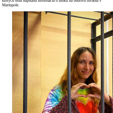
ktorých bola napísaná informácia o útoku na budovu divadla v
Mariupole.