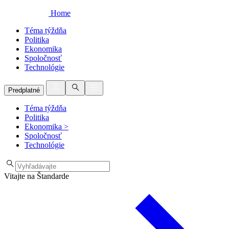
Home
Téma týždňa
Politika
Ekonomika
Spoločnosť
Technológie
Predplatné
Téma týždňa
Politika
Ekonomika
>
Spoločnosť
Technológie
Vitajte na Štandarde