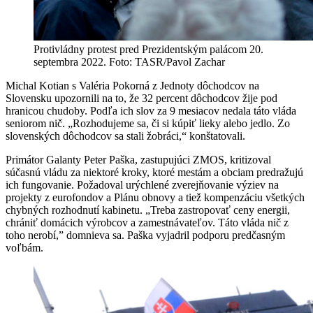
Protivládny protest pred Prezidentským palácom 20.
septembra 2022. Foto: TASR/Pavol Zachar
Michal Kotian s Valéria Pokorná z Jednoty dôchodcov na
Slovensku upozornili na to, že 32 percent dôchodcov žije pod
hranicou chudoby. Podľa ich slov za 9 mesiacov nedala táto vláda
seniorom nič. „Rozhodujeme sa, či si kúpiť lieky alebo jedlo. Zo
slovenských dôchodcov sa stali žobráci,“ konštatovali.
Primátor Galanty Peter Paška, zastupujúci ZMOS, kritizoval
súčasnú vládu za niektoré kroky, ktoré mestám a obciam predražujú
ich fungovanie. Požadoval urýchlené zverejňovanie výziev na
projekty z eurofondov a Plánu obnovy a tiež kompenzáciu všetkých
chybných rozhodnutí kabinetu. „Treba zastropovať ceny energii,
chrániť domácich výrobcov a zamestnávateľov. Táto vláda nič z
toho nerobí,” domnieva sa. Paška vyjadril podporu predčasným
voľbám.