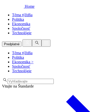
Home
Téma týždňa
Politika
Ekonomika
Spoločnosť
Technológie
Predplatné
Téma týždňa
Politika
Ekonomika
>
Spoločnosť
Technológie
Vitajte na Štandarde