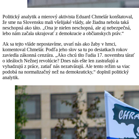
Politický analytik a mierový aktivista Eduard Chmelár konštatoval,
že sme na Slovensku mali všelijaké vlády, ale žiadna nebola taká
neschopná ako táto. „Ona je nielen neschopná, ale aj nebezpečná,
lebo nám začala ukrajovať z demokracie a občianskych práv.“
Ak sa tejto vláde nepostavíme, uvarí nás ako žaby v hrnci,
komentoval Chmelár. Podľa jeho slov sa tu po desiatkach rokov
zaviedla zákonná cenzúra. „Ako chcú títo ľudia 17. novembra tárať
o ideáloch Nežnej revolúcie? Dnes nás ešte len zastrašujú a
vyhadzujú z práce, zatiaľ nás nezatvárajú. Ale tento režim sa viac
podobá na normalizačný než na demokraticky,“ doplnil politický
analytik.