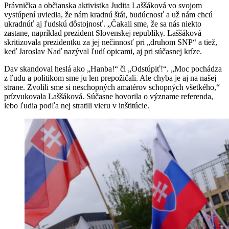
Právnička a občianska aktivistka Judita Laššáková vo svojom
vystúpení uviedla, že nám kradnú štát, budúcnosť a už nám chcú
ukradnúť aj ľudskú dôstojnosť. „Čakali sme, že sa nás niekto
zastane, napríklad prezident Slovenskej republiky. Laššáková
skritizovala prezidentku za jej nečinnosť pri „druhom SNP“ a tiež,
keď Jaroslav Naď nazýval ľudí opicami, aj pri súčasnej kríze.
Dav skandoval heslá ako „Hanba!“ či „Odstúpiť!“. „Moc pochádza
z ľudu a politikom sme ju len prepožičali. Ale chyba je aj na našej
strane. Zvolili sme si neschopných amatérov schopných všetkého,“
prízvukovala Laššáková. Súčasne hovorila o význame referenda,
lebo ľudia podľa nej stratili vieru v inštitúcie.