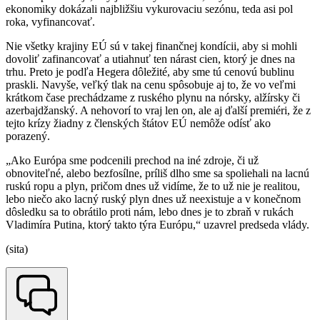
ekonomiky dokázali najbližšiu vykurovaciu sezónu, teda asi pol
roka, vyfinancovať.
Nie všetky krajiny EÚ sú v takej finančnej kondícii, aby si mohli
dovoliť zafinancovať a utiahnuť ten nárast cien, ktorý je dnes na
trhu. Preto je podľa Hegera dôležité, aby sme tú cenovú bublinu
praskli. Navyše, veľký tlak na cenu spôsobuje aj to, že vo veľmi
krátkom čase prechádzame z ruského plynu na nórsky, alžírsky či
azerbajdžanský. A nehovorí to vraj len on, ale aj ďalší premiéri, že z
tejto krízy žiadny z členských štátov EÚ nemôže odísť ako
porazený.
„Ako Európa sme podcenili prechod na iné zdroje, či už
obnoviteľné, alebo bezfosílne, príliš dlho sme sa spoliehali na lacnú
ruskú ropu a plyn, pričom dnes už vidíme, že to už nie je realitou,
lebo niečo ako lacný ruský plyn dnes už neexistuje a v konečnom
dôsledku sa to obrátilo proti nám, lebo dnes je to zbraň v rukách
Vladimíra Putina, ktorý takto týra Európu,“ uzavrel predseda vlády.
(sita)