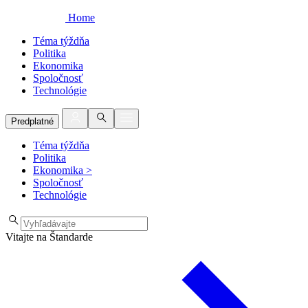
Home
Téma týždňa
Politika
Ekonomika
Spoločnosť
Technológie
Predplatné
Téma týždňa
Politika
Ekonomika
>
Spoločnosť
Technológie
Vitajte na Štandarde