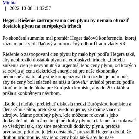
Minúta
|
2022-10-08 11:32:57
Heger: Riešenie zastropovania cien plynu by nemalo ohroziť
dostatok plynu na európskych trhoch
Po skončení summitu mal premiér Heger tlačovú konferenciu, ktorej
záznam poskytol Tlačový a informačný odbor Úradu vlády SR.
Riešenie o zastropovaní cien plynu by malo byť podľa Hegera také,
aby neohrozilo dostatok plynu na európskych trhoch. „Potreba
zníženia cien je nevyhnutná a urgentná, lebo ceny plynu, od ktorých
sa odvíja aj cena elektrickej energie sú pre naše ekonomiky
neúnosné a na to, aby sme kompenzovali ten rozdiel je potrebné,
aby tie ceny boli stlačené na nižšiu úroveň,“ uviedol premiér, podľa
ktorého to bude úloha pre Európsku komisiu, aby do 20. októbra
prišla s konkrétnym návrhom.
„Bude aj naďalej prebiehať diskusia medzi Európskou komisiou a
členskými štátmi, pretože si uvedomujeme, že máme viacero
zdrojov. Máme potrubný plyn, kde môžeme rokovať s jeho
dodávateľmi, ale máme tu aj iné druhy plynu, a tak musíme rokovať
so všetkými tak, aby sme neohrozili dodávky plynu, pretože
prvoradou prioritou je jeho dostatok,“ prezradil Heger, a dodal, že
druhou prioritou je, aby jeho ceny bola taká, aby ho naše