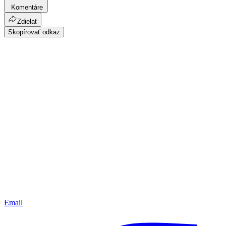
Komentáre
Zdielať
Skopírovať odkaz
Email