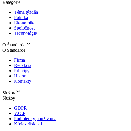
Kategórie
Téma týždňa
Politika
Ekonomika
Spoločnosť
Technológie
O Štandarde
O Štandarde
Firma
Redakcia
Princípy
História
Kontakty
Služby
Služby
GDPR
V.O.P
Podmienky používania
Kódex diskusií