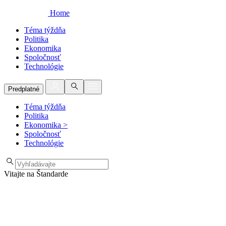
Home
Téma týždňa
Politika
Ekonomika
Spoločnosť
Technológie
Predplatné
Téma týždňa
Politika
Ekonomika
>
Spoločnosť
Technológie
Vitajte na Štandarde