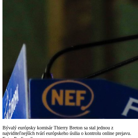
Bývalý európsky komisár Thierry Breton sa stal jednou z
najviditeľnejších tvárí európskeho úsilia o kontrolu online prejavu.