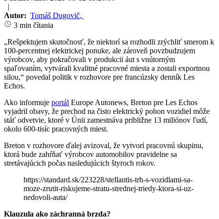
|
Autor:
Tomáš Dugovič
,
3 min čítania
„Rešpektujem skutočnosť, že niektorí sa rozhodli zrýchliť smerom k
100-percentnej elektrickej ponuke, ale zároveň povzbudzujem
výrobcov, aby pokračovali v produkcii áut s vnútorným
spaľovaním, vytvárali kvalitné pracovné miesta a zostali exportnou
silou,“ povedal politik v rozhovore pre francúzsky denník Les
Echos.
Ako informuje
portál
Europe Autonews, Breton pre Les Echos
vyjadril obavy, že prechod na čisto elektrický pohon vozidiel môže
stáť odvetvie, ktoré v Únii zamestnáva približne 13 miliónov ľudí,
okolo 600-tisíc pracovných miest.
Breton v rozhovore ďalej avizoval, že vytvorí pracovnú skupinu,
ktorá bude zahŕňať výrobcov automobilov pravidelne sa
stretávajúcich počas nasledujúcich štyroch rokov.
https://standard.sk/223228/stellantis-trh-s-vozidlami-sa-
moze-zrutit-riskujeme-stratu-strednej-triedy-ktora-si-uz-
nedovoli-auta/
Klauzula ako záchranná brzda?