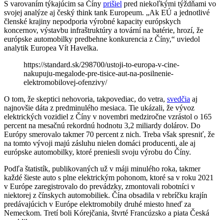
S varovaním týkajúcim sa Číny
prišiel
pred niekoľkými týždňami vo
svojej analýze aj český think tank Europeum. „Ak EÚ a jednotlivé
členské krajiny nepodporia výrobné kapacity európskych
koncernov, výstavbu infraštruktúry a tovární na batérie, hrozí, že
európske automobilky predbehne konkurencia z Číny,“ uviedol
analytik Europea Vít Havelka.
https://standard.sk/298700/ustoji-to-europa-v-cine-
nakupuju-megalode-pre-tisice-aut-na-posilnenie-
elektromobilovej-ofenzivy/
O tom, že skeptici nehovoria, takpovediac, do vetra,
svedčia
aj
najnovšie dáta z predminulého mesiaca. Tie ukázali, že vývoz
elektrických vozidiel z Číny v novembri medziročne vzrástol o 165
percent na mesačnú rekordnú hodnotu 3,2 miliardy dolárov. Do
Európy smerovalo takmer 70 percent z nich. Treba však spresniť, že
na tomto vývoji majú zásluhu nielen domáci producenti, ale aj
európske automobilky, ktoré preniesli svoju výrobu do Číny.
Podľa štatistík, publikovaných už v máji minulého roka, takmer
každé šieste auto s plne elektrickým pohonom, ktoré sa v roku 2021
v Európe zaregistrovalo do prevádzky, zmontovali robotníci v
niektorej z čínskych automobiliek. Čína obsadila v rebríčku krajín
predávajúcich v Európe elektromobily druhé miesto hneď za
Nemeckom. Tretí boli Kórejčania, štvrté Francúzsko a piata Česká