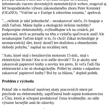
informovalo viacero slovenských motoristických webov, reagoval aj
šéf hospodárskeho výboru zákonodarného zboru Peter Kremský
(OĽaNO). "Vráťme sa v Európe k zdravému rozumu," apeloval.
"....riešenie je také jednoduché – nezakazovať niečo, čo funguje a
slúži ľuďom. Máme lepšie a ekologické riešenie mobility?
Podporujme elektromobily, zvýhodňujme ich na cestách, pri
parkovaní, nech sa presadia na trhu a vytlačia spaľovacie autá! Ale
nezakazujme ľuďom kúpiť si to, čo chcú! Zákaz technológie je
neomarxistický úlet, ktorý skončí len dražobou a obmedzením
slobody pohybu," napísal na sociálnej sieti.
"Auto, ktoré stojí s benzínovým motorom 15-tisíc, stojí s
elektrickým 30-tisíc! Kto si to môže dovoliť? To je akoby sme
zakazovali papierové knihy a noviny len preto, že veľa ľudí číta
elektronické a tie sú ekologickejšie. Prišiel by niekto s nápadom
zakazovať papierové knihy? Bol by za blázna," doplnil politik.
Problém z východu
Pokiaľ ide o možnosť masívnej straty pracovných miest pri
prechode na elektromobily, zapríčinená bude najmä konkurenciou
z Číny, ktorá je schopná produkovať čoraz kvalitnejšie, no stále
výrazne lacnejšie autá do zásuvky.