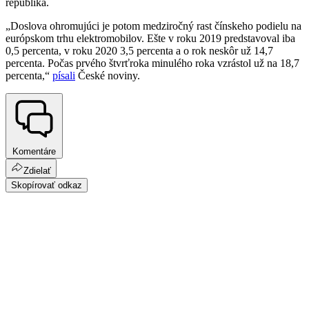
republika.
„Doslova ohromujúci je potom medziročný rast čínskeho podielu na
európskom trhu elektromobilov. Ešte v roku 2019 predstavoval iba
0,5 percenta, v roku 2020 3,5 percenta a o rok neskôr už 14,7
percenta. Počas prvého štvrťroka minulého roka vzrástol už na 18,7
percenta,“
písali
České noviny.
Komentáre
Zdielať
Skopírovať odkaz