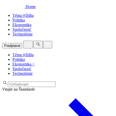
Home
Téma týždňa
Politika
Ekonomika
Spoločnosť
Technológie
Predplatné
Téma týždňa
Politika
Ekonomika
>
Spoločnosť
Technológie
Vitajte na Štandarde