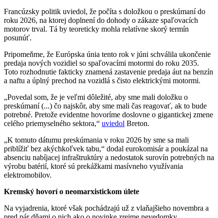
Francúzsky politik uviedol, že počíta s doložkou o preskúmaní do
roku 2026, na ktorej doplnení do dohody o zákaze spaľovacích
motorov trval. Tá by teoreticky mohla relatívne skorý termín
posunúť.
Pripomeňme, že Európska únia tento rok v júni schválila ukončenie
predaja nových vozidiel so spaľovacími motormi do roku 2035.
Toto rozhodnutie fakticky znamená zastavenie predaja áut na benzín
a naftu a úplný prechod na vozidlá s čisto elektrickými motormi.
„Povedal som, že je veľmi dôležité, aby sme mali doložku o
preskúmaní (...) čo najskôr, aby sme mali čas reagovať, ak to bude
potrebné. Pretože evidentne hovoríme doslovne o gigantickej zmene
celého priemyselného sektora,“
uviedol
Breton.
„K tomuto dátumu preskúmania v roku 2026 by sme sa mali
priblížiť bez akýchkoľvek tabu,“ dodal eurokomisár a poukázal na
absenciu nabíjacej infraštruktúry a nedostatok surovín potrebných na
výrobu batérií, ktoré sú prekážkami masívneho využívania
elektromobilov.
Kremský hovorí o neomarxistickom úlete
Na vyjadrenia, ktoré však pochádzajú už z vlaňajšieho novembra a
pred pár dňami o nich ako o novinke zrejme nevedomky