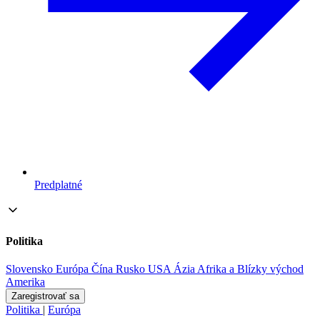
Predplatné
Politika
Slovensko
Európa
Čína
Rusko
USA
Ázia
Afrika a Blízky východ
Amerika
Zaregistrovať sa
Politika
|
Európa