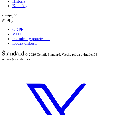
História
Kontakty
Služby
Služby
GDPR
V.O.P
Podmienky používania
Kódex diskusií
© 2026
Denník Štandard, Všetky práva vyhradené |
oprava@standard.sk