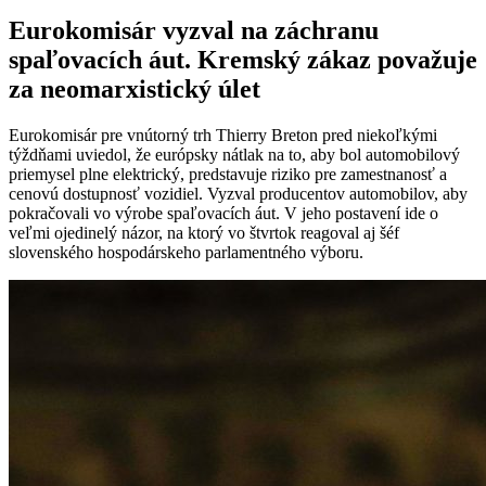
Eurokomisár vyzval na záchranu
spaľovacích áut. Kremský zákaz považuje
za neomarxistický úlet
Eurokomisár pre vnútorný trh Thierry Breton pred niekoľkými
týždňami uviedol, že európsky nátlak na to, aby bol automobilový
priemysel plne elektrický, predstavuje riziko pre zamestnanosť a
cenovú dostupnosť vozidiel. Vyzval producentov automobilov, aby
pokračovali vo výrobe spaľovacích áut. V jeho postavení ide o
veľmi ojedinelý názor, na ktorý vo štvrtok reagoval aj šéf
slovenského hospodárskeho parlamentného výboru.