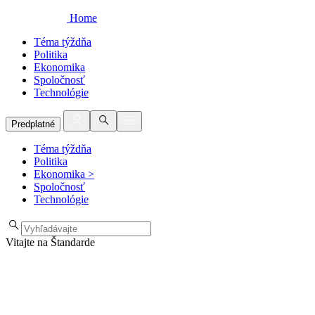
Home
Téma týždňa
Politika
Ekonomika
Spoločnosť
Technológie
Predplatné
Téma týždňa
Politika
Ekonomika
>
Spoločnosť
Technológie
Vitajte na Štandarde