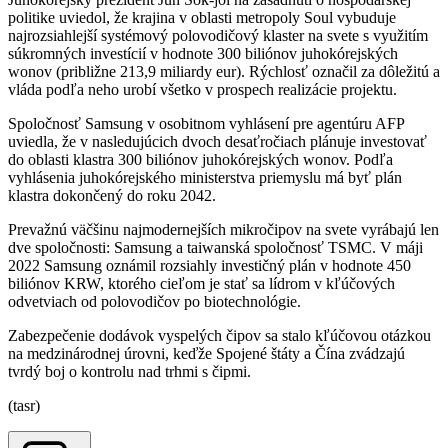
politike uviedol, že krajina v oblasti metropoly Soul vybuduje
najrozsiahlejší systémový polovodičový klaster na svete s využitím
súkromných investícií v hodnote 300 biliónov juhokórejských
wonov (približne 213,9 miliardy eur). Rýchlosť označil za dôležitú a
vláda podľa neho urobí všetko v prospech realizácie projektu.
Spoločnosť Samsung v osobitnom vyhlásení pre agentúru AFP
uviedla, že v nasledujúcich dvoch desaťročiach plánuje investovať
do oblasti klastra 300 biliónov juhokórejských wonov. Podľa
vyhlásenia juhokórejského ministerstva priemyslu má byť plán
klastra dokončený do roku 2042.
Prevažnú väčšinu najmodernejších mikročipov na svete vyrábajú len
dve spoločnosti: Samsung a taiwanská spoločnosť TSMC. V máji
2022 Samsung oznámil rozsiahly investičný plán v hodnote 450
biliónov KRW, ktorého cieľom je stať sa lídrom v kľúčových
odvetviach od polovodičov po biotechnológie.
Zabezpečenie dodávok vyspelých čipov sa stalo kľúčovou otázkou
na medzinárodnej úrovni, keďže Spojené štáty a Čína zvádzajú
tvrdý boj o kontrolu nad trhmi s čipmi.
(tasr)