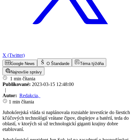
X (Twitter)
Google News
O Štandarde
Téma týždňa
Najnovšie správy
1 min čítania
Publikované:
2023-03-15 12:48:00
|
Autor:
Redakcia
,
1 min čítania
Juhokórejská vláda si naplánovala rozsiahle investície do šiestich
kľúčových technológií vrátane čipov, displejov a batérií, teda do
oblastí, v ktorých sú už technologickí giganti krajiny dobre
etablovaní.
Juhokórejský prezident Jun Sok-jol na zasadnutí o hospodárskej