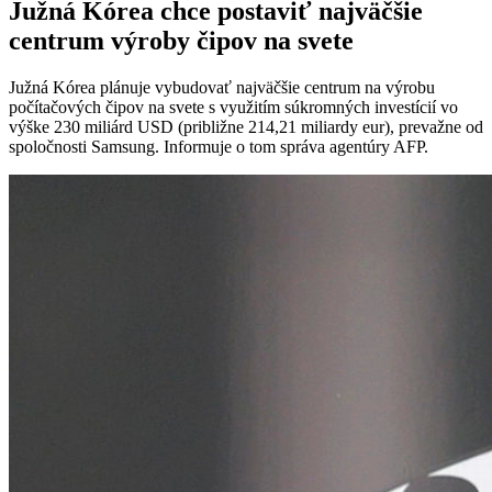
Južná Kórea chce postaviť najväčšie
centrum výroby čipov na svete
Južná Kórea plánuje vybudovať najväčšie centrum na výrobu
počítačových čipov na svete s využitím súkromných investícií vo
výške 230 miliárd USD (približne 214,21 miliardy eur), prevažne od
spoločnosti Samsung. Informuje o tom správa agentúry AFP.