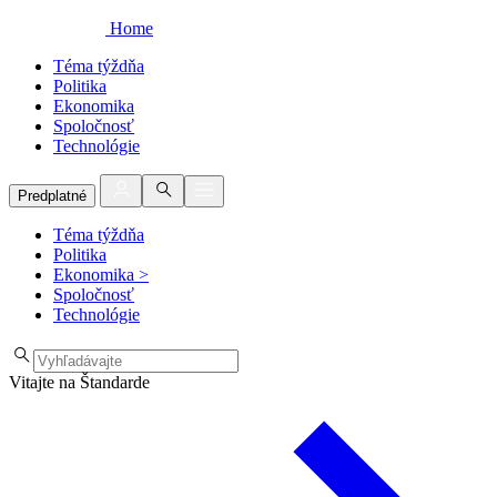
Home
Téma týždňa
Politika
Ekonomika
Spoločnosť
Technológie
Predplatné
Téma týždňa
Politika
Ekonomika
>
Spoločnosť
Technológie
Vitajte na Štandarde