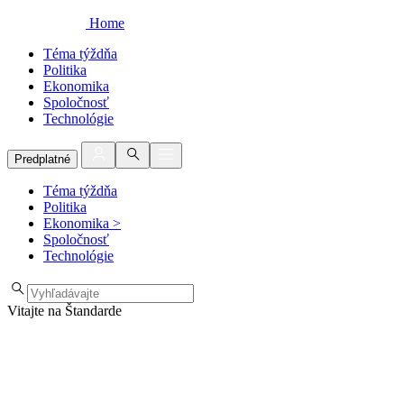
Home
Téma týždňa
Politika
Ekonomika
Spoločnosť
Technológie
Predplatné
Téma týždňa
Politika
Ekonomika
>
Spoločnosť
Technológie
Vitajte na Štandarde