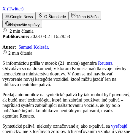
X (Twitter)
Google News
O Štandarde
Téma týždňa
Najnovšie správy
2 min čítania
Publikované:
2023-03-21 16:28:53
|
Autor:
Samuel Kolesár
,
2 min čítania
S informáciou prišla v utorok (21. marca) agentúra
Reuters
.
Odvoláva sa na dokument, v ktorom Komisia načrtla svoje návrhy
nemeckému ministerstvu dopravy. V ňom sa má navrhovať
vytvorenie novej kategórie vozidiel, ktoré môžu jazdiť len na
uhlíkovo neutrálne palivá.
Predaj automobilov na syntetické palivá by tak mohol byť povolený,
ak budú mať technológiu, ktorá im zabráni používať iné palivá –
napríklad systém zabraňujúci naštartovaniu vozidla, ak by bolo
poháňané inými ako uhlíkovo neutrálnymi palivami, uvádza
agentúra Reuters.
Syntetické palivá, niekedy označované aj ako e-palivá, sa
vyrábajú
chemicky, nie z fosílnych zdrojov. Ich spaľovaním vznikajú výrazne