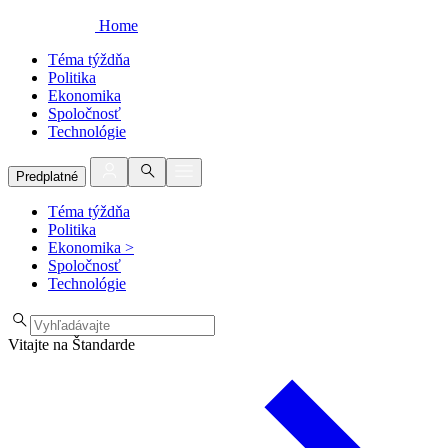
Home
Téma týždňa
Politika
Ekonomika
Spoločnosť
Technológie
Predplatné
Téma týždňa
Politika
Ekonomika
>
Spoločnosť
Technológie
Vitajte na Štandarde