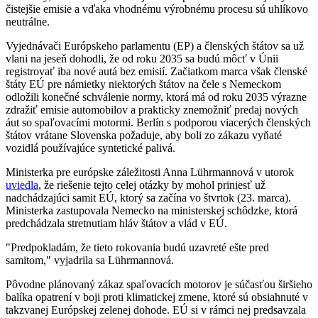
čistejšie emisie a vďaka vhodnému výrobnému procesu sú uhlíkovo
neutrálne.
Vyjednávači Európskeho parlamentu (EP) a členských štátov sa už
vlani na jeseň dohodli, že od roku 2035 sa budú môcť v Únii
registrovať iba nové autá bez emisií. Začiatkom marca však členské
štáty EÚ pre námietky niektorých štátov na čele s Nemeckom
odložili konečné schválenie normy, ktorá má od roku 2035 výrazne
zdražiť emisie automobilov a prakticky znemožniť predaj nových
áut so spaľovacími motormi. Berlín s podporou viacerých členských
štátov vrátane Slovenska požaduje, aby boli zo zákazu vyňaté
vozidlá používajúce syntetické palivá.
Ministerka pre európske záležitosti Anna Lührmannová v utorok
uviedla
, že riešenie tejto celej otázky by mohol priniesť už
nadchádzajúci samit EÚ, ktorý sa začína vo štvrtok (23. marca).
Ministerka zastupovala Nemecko na ministerskej schôdzke, ktorá
predchádzala stretnutiam hláv štátov a vlád v EÚ.
"Predpokladám, že tieto rokovania budú uzavreté ešte pred
samitom," vyjadrila sa Lührmannová.
Pôvodne plánovaný zákaz spaľovacích motorov je súčasťou širšieho
balíka opatrení v boji proti klimatickej zmene, ktoré sú obsiahnuté v
takzvanej Európskej zelenej dohode. EÚ si v rámci nej predsavzala