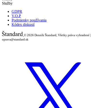
Služby
GDPR
V.O.P
Podmienky používania
Kódex diskusií
© 2026
Denník Štandard, Všetky práva vyhradené |
oprava@standard.sk