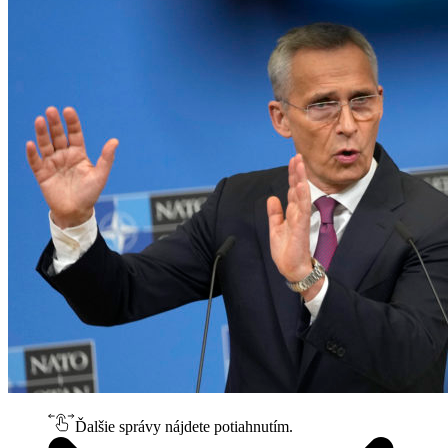
Ďalšie správy nájdete potiahnutím.