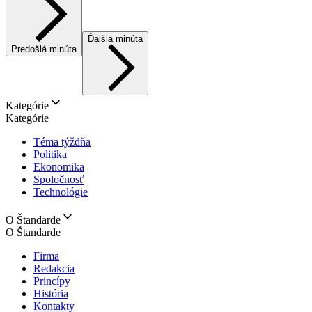
Ďalšia minúta
Predošlá minúta
Kategórie
Kategórie
Téma týždňa
Politika
Ekonomika
Spoločnosť
Technológie
O Štandarde
O Štandarde
Firma
Redakcia
Princípy
História
Kontakty