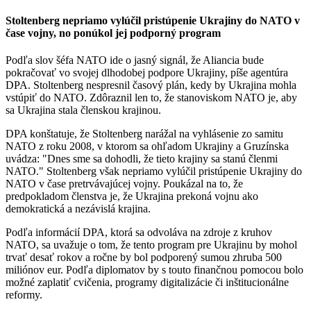
Stoltenberg nepriamo vylúčil pristúpenie Ukrajiny do NATO v
čase vojny, no ponúkol jej podporný program
Podľa slov šéfa NATO ide o jasný signál, že Aliancia bude
pokračovať vo svojej dlhodobej podpore Ukrajiny, píše agentúra
DPA. Stoltenberg nespresnil časový plán, kedy by Ukrajina mohla
vstúpiť do NATO. Zdôraznil len to, že stanoviskom NATO je, aby
sa Ukrajina stala členskou krajinou.
DPA konštatuje, že Stoltenberg narážal na vyhlásenie zo samitu
NATO z roku 2008, v ktorom sa ohľadom Ukrajiny a Gruzínska
uvádza: "Dnes sme sa dohodli, že tieto krajiny sa stanú členmi
NATO." Stoltenberg však nepriamo vylúčil pristúpenie Ukrajiny do
NATO v čase pretrvávajúcej vojny. Poukázal na to, že
predpokladom členstva je, že Ukrajina prekoná vojnu ako
demokratická a nezávislá krajina.
Podľa informácií DPA, ktorá sa odvoláva na zdroje z kruhov
NATO, sa uvažuje o tom, že tento program pre Ukrajinu by mohol
trvať desať rokov a ročne by bol podporený sumou zhruba 500
miliónov eur. Podľa diplomatov by s touto finančnou pomocou bolo
možné zaplatiť cvičenia, programy digitalizácie či inštitucionálne
reformy.