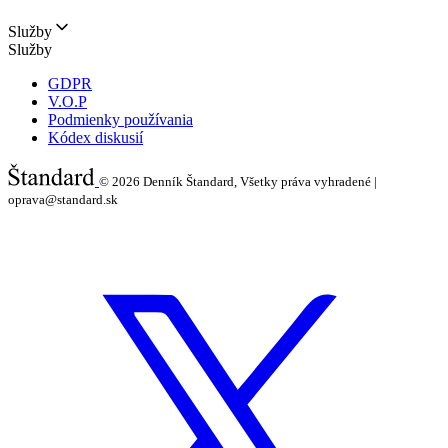
Služby
Služby
GDPR
V.O.P
Podmienky používania
Kódex diskusií
© 2026
Denník Štandard, Všetky práva vyhradené |
oprava@standard.sk