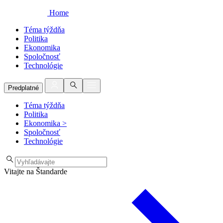
Home
Téma týždňa
Politika
Ekonomika
Spoločnosť
Technológie
Predplatné
Téma týždňa
Politika
Ekonomika
>
Spoločnosť
Technológie
Vitajte na Štandarde