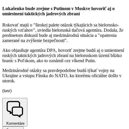
Lukašenko bude zrejme s Putinom v Moskve hovoriť aj o
umiestnení taktických jadrových zbraní
Rokovať majú o "širokej palete otázok týkajúcich sa bielorusko-
ruských vzťahov", uviedla bieloruská tlačová agentúra. Dodala, že
predmetom diskusií bude aj medzinárodná situácia a "opatrenia
zamerané na zvýšenie bezpečnosti".
Ako objasňuje agentúra DPA, hovoriť zrejme budú aj o umiestnení
ruských taktických jadrových zbraní na bieloruskom území blízko
hraníc s Poľskom, ako to oznámil cez víkend Putin.
Medzinárodné otázky sa pravdepodobne budú týkať vojny na
Ukrajine a vstupu Fínska do NATO, ku ktorému oficiálne došlo v
utorok.
(tasr)
Komentáre