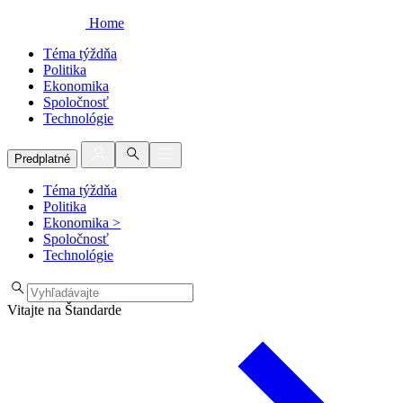
Home
Téma týždňa
Politika
Ekonomika
Spoločnosť
Technológie
Predplatné
Téma týždňa
Politika
Ekonomika
>
Spoločnosť
Technológie
Vitajte na Štandarde