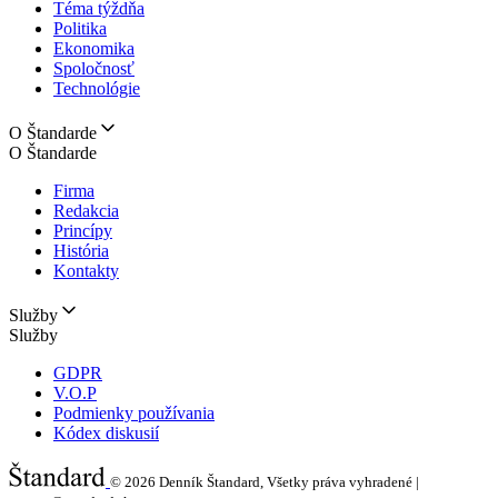
Téma týždňa
Politika
Ekonomika
Spoločnosť
Technológie
O Štandarde
O Štandarde
Firma
Redakcia
Princípy
História
Kontakty
Služby
Služby
GDPR
V.O.P
Podmienky používania
Kódex diskusií
© 2026
Denník Štandard, Všetky práva vyhradené |