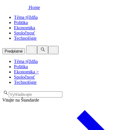
Home
Téma týždňa
Politika
Ekonomika
Spoločnosť
Technológie
Predplatné
Téma týždňa
Politika
Ekonomika
>
Spoločnosť
Technológie
Vitajte na Štandarde