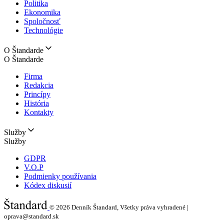
Politika
Ekonomika
Spoločnosť
Technológie
O Štandarde
O Štandarde
Firma
Redakcia
Princípy
História
Kontakty
Služby
Služby
GDPR
V.O.P
Podmienky používania
Kódex diskusií
© 2026
Denník Štandard, Všetky práva vyhradené |
oprava@standard.sk