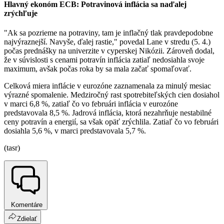
Hlavný ekonóm ECB: Potravinová inflácia sa naďalej
zrýchľuje
"Ak sa pozrieme na potraviny, tam je inflačný tlak pravdepodobne
najvýraznejší. Navyše, ďalej rastie," povedal Lane v stredu (5. 4.)
počas prednášky na univerzite v cyperskej Nikózii. Zároveň dodal,
že v súvislosti s cenami potravín inflácia zatiaľ nedosiahla svoje
maximum, avšak počas roka by sa mala začať spomaľovať.
Celková miera inflácie v eurozóne zaznamenala za minulý mesiac
výrazné spomalenie. Medziročný rast spotrebiteľských cien dosiahol
v marci 6,8 %, zatiaľ čo vo februári inflácia v eurozóne
predstavovala 8,5 %. Jadrová inflácia, ktorá nezahrňuje nestabilné
ceny potravín a energií, sa však opäť zrýchlila. Zatiaľ čo vo februári
dosiahla 5,6 %, v marci predstavovala 5,7 %.
(tasr)
Komentáre
Zdielať