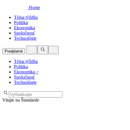
Home
Téma týždňa
Politika
Ekonomika
Spoločnosť
Technológie
Predplatné
Téma týždňa
Politika
Ekonomika
>
Spoločnosť
Technológie
Vitajte na Štandarde